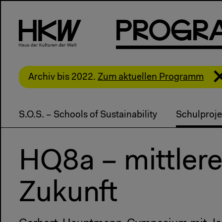
P
R
o
g
R
Archiv bis 2022.
Zum aktuellen Programm
S.O.S. – Schools of Sustainability
Schulproje
HQ8a – mittler
Zukunft