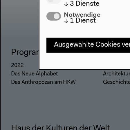
↓
3
Dienste
Notwendige
↓
1
Dienst
Ausgewählte Cookies v
Programm
Haus
2022
Über uns
Das Neue Alphabet
Architektu
Das Anthropozän am HKW
Geschicht
Haus der Kulturen der Welt