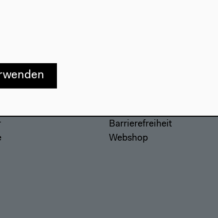
erwenden
Besuch
Anfahrt
r
Barrierefreiheit
e
Webshop