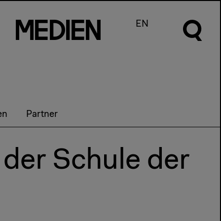
m
e
d
I
e
n
EN
en
Partner
der Schule der