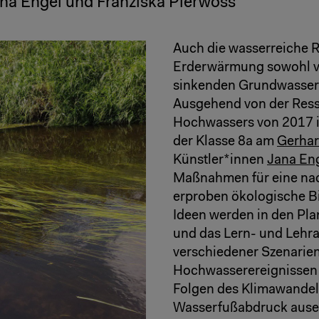
a Engel und Franziska Pierwoss
Auch die wasserreiche R
Erderwärmung sowohl 
sinkenden Grundwassers
Ausgehend von der Ress
Hochwassers von 2017 i
der Klasse 8a am
Gerha
Künstler*innen
Jana En
Maßnahmen für eine nac
erproben ökologische Bi
Ideen werden in den Pl
und das Lern- und Lehr
verschiedener Szenarien
Hochwasserereignissen 
Folgen des Klimawandels
Wasserfußabdruck ausei