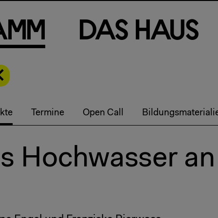
a
m
m
D
a
s
H
a
u
s
kte
Termine
Open Call
Bildungsmateriali
es Hochwasser an 