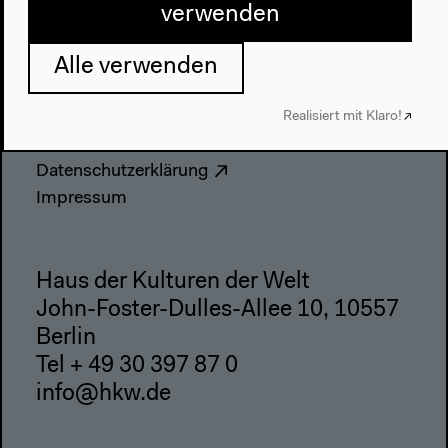
Webshop
verwenden
Kontakt
Alle verwenden
Presse
Team
Realisiert mit Klaro!
Datenschutzeinstellungen
Datenschutzerklärung
Impressum
Haus der Kulturen der Welt
John-Foster-Dulles-Allee 10, 10557
Berlin
Tel + 49 30 397 87 0
info@hkw.de