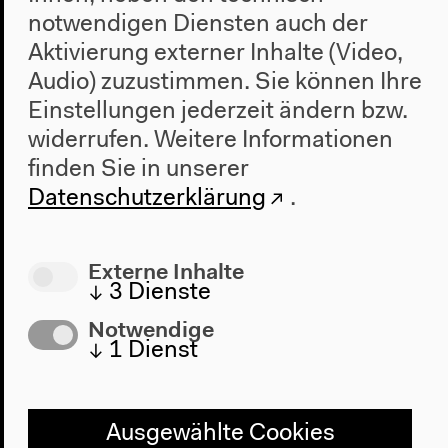
notwendigen Diensten auch der
Aktivierung externer Inhalte (Video,
Programm
Audio) zuzustimmen. Sie können Ihre
Einstellungen jederzeit ändern bzw.
2022
widerrufen.
Weitere Informationen
Das Neue Alphabet
finden Sie in unserer
Das Anthropozän am HKW
Datenschutzerklärung
.
Haus
Über uns
Externe Inhalte
Architektur
↓
3
Dienste
Geschichte
Notwendige
↓
1
Dienst
Besuch
Anfahrt
Barrierefreiheit
Ausgewählte Cookies