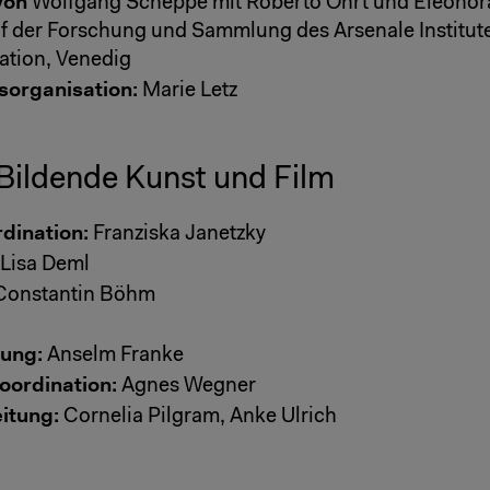
von
Wolfgang Scheppe mit Roberto Ohrt und Eleonora
f der Forschung und Sammlung des Arsenale Institute 
ation, Venedig
sorganisation:
Marie Letz
Bildende Kunst und Film
dination:
Franziska Janetzky
Lisa Deml
onstantin Böhm
tung:
Anselm Franke
ordination:
Agnes Wegner
itung:
Cornelia Pilgram, Anke Ulrich