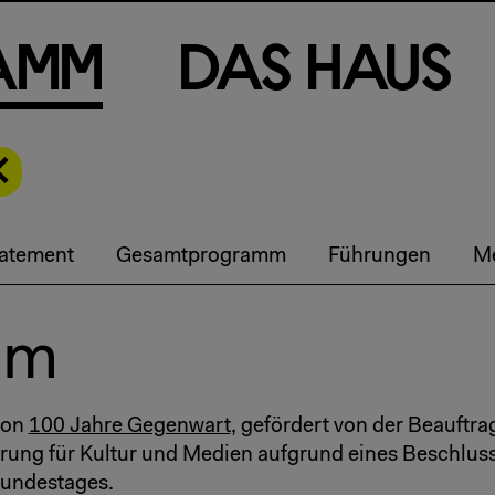
a
m
m
D
a
s
H
a
u
s
tatement
Gesamtprogramm
Führungen
Me
am
von
100 Jahre Gegenwart
, gefördert von der Beauftra
ung für Kultur und Medien aufgrund eines Beschlus
undestages.