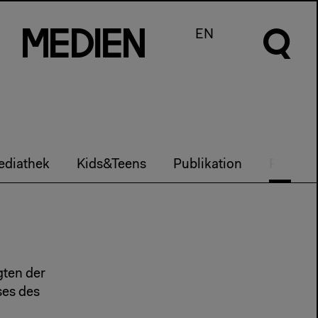
m
e
d
I
e
n
EN
diathek
Kids&Teens
Publikation
Partner
gten der
ses des