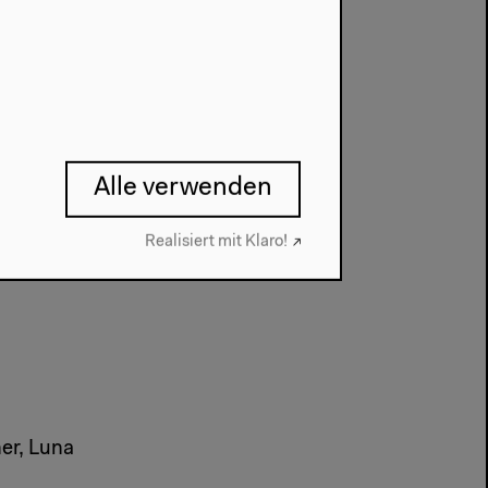
er,
sten Palme,
rdo Adao
Alle verwenden
Merchert,
Realisiert mit Klaro!
her, Luna