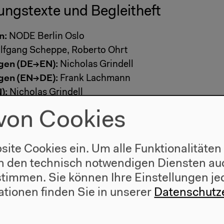
ungstexte und Begleitheft
n:
NODE Berlin Oslo
fgang Scheppe, Roberto Ohrt
gen (DE→EN):
Nicholas Grindell
gen (EN→DE):
Frank Lachmann
):
Nicholas Grindell
):
Frank Lachmann
von Cookies
site Cookies ein. Um alle Funktionalitäten
n den technisch notwendigen Diensten auc
 Leiter:
Matthias Helfer
ustimmen. Sie können Ihre Einstellungen je
Veranstaltungstechnik:
Benjamin Pohl
ationen finden Sie in unserer
Datenschutz
und Videotechnik:
André Schulz
gsmeister:
Adrian Pilling