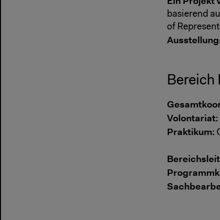
Ein Projekt 
basierend au
of Represent
Ausstellung
Bereich 
Gesamtkoor
Volontariat:
Praktikum:
C
Bereichslei
Programmko
Sachbearbe