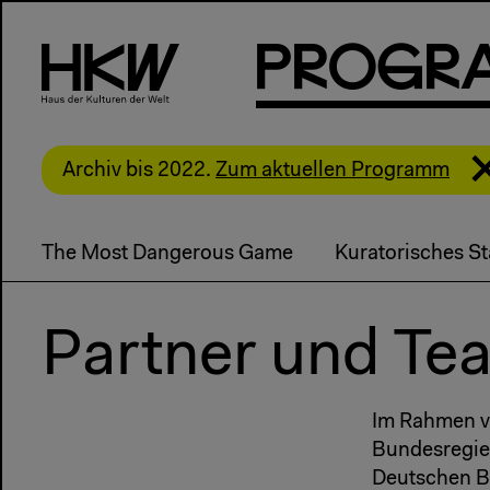
P
R
o
g
R
Archiv bis 2022.
Zum aktuellen Programm
The Most Dangerous Game
Kuratorisches S
Partner und Te
Im Rahmen 
Bundesregier
Deutschen B