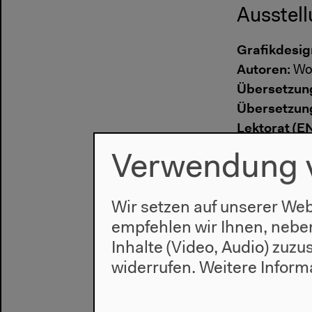
Ausstell
Grafikdesig
Autoren:
Wol
Übersetzun
Übersetzun
Lektorat (EN
Lektorat (DE
Verwendung 
Technik
Wir setzen auf unserer Web
empfehlen wir Ihnen, nebe
Technischer
Inhalte (Video, Audio) zuz
Leiter der 
widerrufen.
Weitere Inform
Leiter Ton- 
Beleuchtun