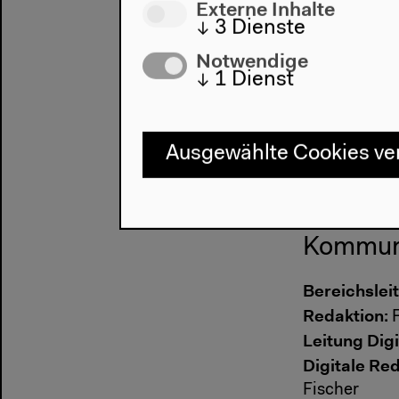
Meister Hall
Externe Inhalte
↓
3
Dienste
Ton- und Vi
Notwendige
Anastasios 
Ton:
↓
1
Dienst
Andreas 
Veranstaltu
Leonardo Ren
Ausgewählte Cookies v
Abdala, Bast
Leonard Bru
Kommuni
Bereichslei
Redaktion:
F
Leitung Digi
Digitale Red
Fischer