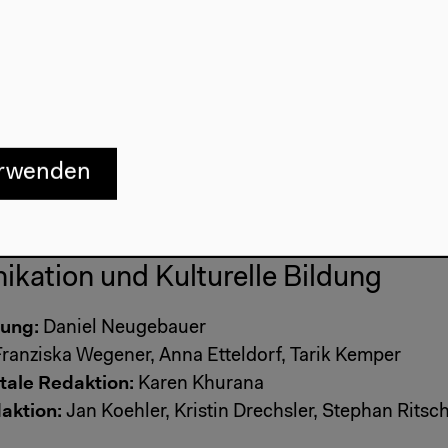
e:
Benjamin Brandt
deotechnik:
Simon Franzkowiak, Matthias Hartenberg
Papiomytoglou
Druchgraf, Klaus Tabert
ngstechnik:
Stephan Barthel, Frederick Langkau, Car
de, Nicholas Tanton, Patrik Vogt, Jason Dorn, Edua
erwenden
ian Heide, Marcus Köhler, Lucas Kämmerer, Marlene 
nner, Marcos Pérez
kation und Kulturelle Bildung
tung:
Daniel Neugebauer
ranziska Wegener, Anna Etteldorf, Tarik Kemper
tale Redaktion:
Karen Khurana
aktion:
Jan Koehler, Kristin Drechsler, Stephan Ritsc