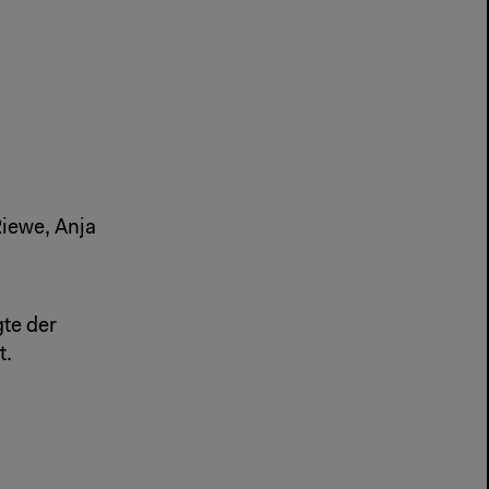
Riewe, Anja
gte der
t.