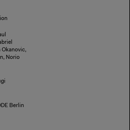
tion
aul
briel
a Okanovic,
nn, Norio
ugi
ODE Berlin