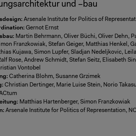
ungsarchitektur und –bau
sdesign:
Arsenale Institute for Politics of Representa
dination:
Gernot Ernst
sbau:
Martin Behrmann, Oliver Büchi, Oliver Dehn, P
mon Franzkowiak, Stefan Geiger, Matthias Henkel, Ga
hias Kujawa, Simon Lupfer, Sladjan Nedeljkovic, Leil
Ralf Rose, Andrew Schmidt, Stefan Seitz, Elisabeth Si
ristian Vontobel
ng:
Catherina Blohm, Susanne Grzimek
g:
Christian Dertinger, Marie Luise Stein, Norio Takas
ACtum
eitung:
Matthias Hartenberger, Simon Franzkowiak
n:
Arsenale Institute for Politics of Representation, N