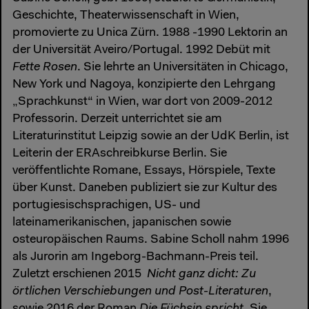
Geschichte, Theaterwissenschaft in Wien,
promovierte zu Unica Zürn. 1988 -1990 Lektorin an
der Universität Aveiro/Portugal. 1992 Debüt mit
Fette Rosen
. Sie lehrte an Universitäten in Chicago,
New York und Nagoya, konzipierte den Lehrgang
„Sprachkunst“ in Wien, war dort von 2009-2012
Professorin. Derzeit unterrichtet sie am
Literaturinstitut Leipzig sowie an der UdK Berlin, ist
Leiterin der ERAschreibkurse Berlin. Sie
veröffentlichte Romane, Essays, Hörspiele, Texte
über Kunst. Daneben publiziert sie zur Kultur des
portugiesischsprachigen, US- und
lateinamerikanischen, japanischen sowie
osteuropäischen Raums. Sabine Scholl nahm 1996
als Jurorin am Ingeborg-Bachmann-Preis teil.
Zuletzt erschienen 2015
Nicht ganz dicht: Zu
örtlichen Verschiebungen und Post-Literaturen
,
sowie 2016 der Roman
Die Füchsin spricht
. Sie