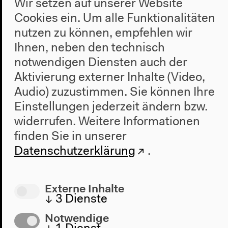
Wir setzen auf unserer Website
Cookies ein. Um alle Funktionalitäten
nutzen zu können, empfehlen wir
Ihnen, neben den technisch
notwendigen Diensten auch der
Aktivierung externer Inhalte (Video,
Audio) zuzustimmen. Sie können Ihre
Audio – 0:09:26
Einstellungen jederzeit ändern bzw.
A Matter Theater | Opening
widerrufen.
Weitere Informationen
Do, 16.10.2014 Eröffnung durch Katrin Klingan
finden Sie in unserer
Datenschutzerklärung
.
Externe Inhalte
↓
3
Dienste
Notwendige