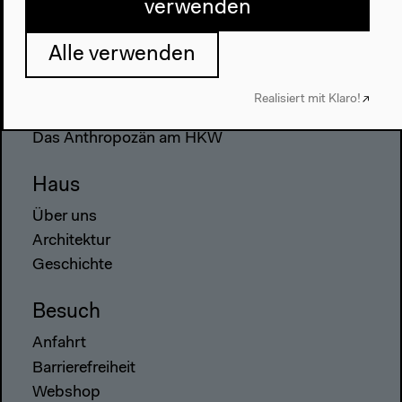
verwenden
Alle verwenden
Programm
2022
Realisiert mit Klaro!
Das Neue Alphabet
Das Anthropozän am HKW
Haus
Über uns
Architektur
Geschichte
Besuch
Anfahrt
Barrierefreiheit
Webshop