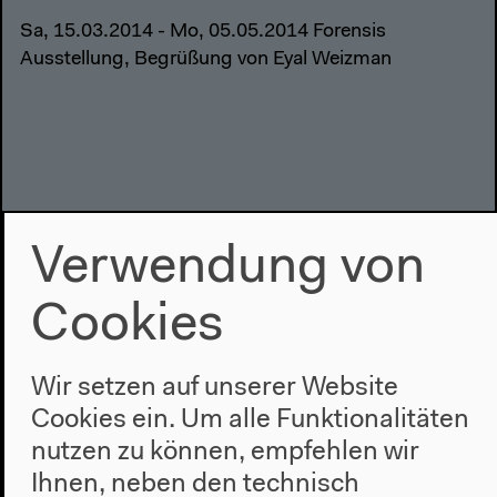
Sa, 15.03.2014 - Mo, 05.05.2014 Forensis
Ausstellung, Begrüßung von Eyal Weizman
Verwendung von
Cookies
Video – 0:41:43
Forensis
Wir setzen auf unserer Website
Sa, 15.03.2014 Konferenz, Jonathan Littell im
Cookies ein. Um alle Funktionalitäten
Gespräch mit Eyal Weizman
nutzen zu können, empfehlen wir
Ihnen, neben den technisch