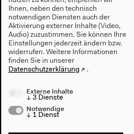
nutzen zu können, empfehlen wir
zu sauberem Trinkwasser ist ein Menschenrecht, das
Ihnen, neben den technisch
in Frage steht. Und der Wassernot steht das
notwendigen Diensten auch der
Problem der Wasserflut durch die Veränderung des
Aktivierung externer Inhalte (Video,
Weltklimas und der Ozeanpegel gegenüber.“
Audio) zuzustimmen. Sie können Ihre
#Diskurs
#Film
#Musik
#Wasser
Einstellungen jederzeit ändern bzw.
widerrufen.
Weitere Informationen
finden Sie in unserer
Datenschutzerklärung
.
Externe Inhalte
↓
3
Dienste
Notwendige
↓
1
Dienst