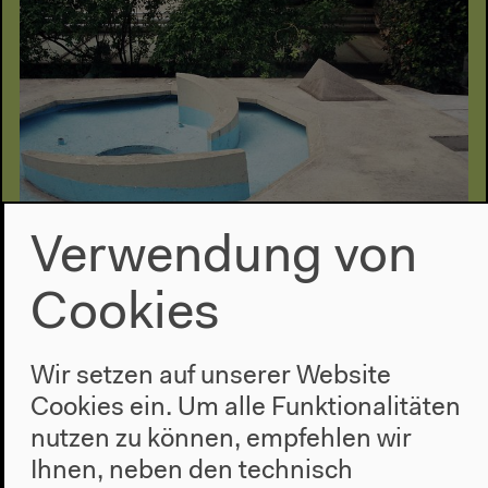
Verwendung von
New Alphabet School
Cookies
#Instituting
Mit Stefano Harney, Fred Moten, ruangrupa u. a.
Wir setzen auf unserer Website
Online-Programm: Vorträge
Cookies ein. Um alle Funktionalitäten
24.6.2021
nutzen zu können, empfehlen wir
Ihnen, neben den technisch