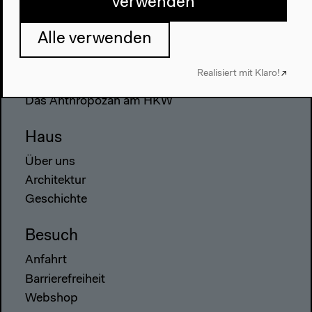
verwenden
Alle verwenden
Programm
2022
Realisiert mit Klaro!
Das Neue Alphabet
Das Anthropozän am HKW
Haus
Über uns
Architektur
Geschichte
Besuch
Anfahrt
Barrierefreiheit
Webshop