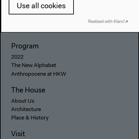
Use all cookies
Realized with Klaro!
Program
2022
The New Alphabet
Anthropocene at HKW
The House
About Us
Architecture
Place & History
Visit