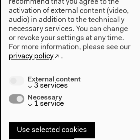
Online program: Lectures
recommend that you agree to the
Jun 24, 2021
activation of external content (video,
audio) in addition to the technically
necessary services. You can change
or revoke your settings at any time.
Alle Veranstaltungen
For more information, please see our
privacy policy
.
External content
↓
3
services
Necessary
↓
1
service
Use selected cookies