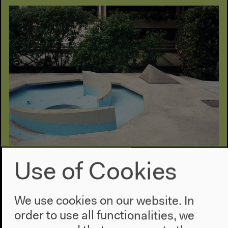
New Alphabet School
Use of Cookies
#Instituting
We use cookies on our website. In
With Stefano Harney, Fred Moten, ruangrupa and
others
order to use all functionalities, we