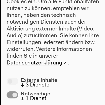
Cookies ein. Um alle Funktionalitäten
und Israel spricht – und schweigt
nutzen zu können, empfehlen wir
Deutsche Originalversion
Ihnen, neben den technisch
Vortrag, 10.6.2022
notwendigen Diensten auch der
Mehr zum Video
Aktivierung externer Inhalte (Video,
Audio) zuzustimmen. Sie können Ihre
Einstellungen jederzeit ändern bzw.
widerrufen.
Weitere Informationen
finden Sie in unserer
Datenschutzerklärung
.
Externe Inhalte
↓
3
Dienste
Notwendige
↓
1
Dienst