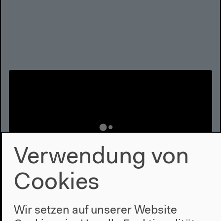
Verwendung von
Cookies
Joseph Croitoru: Wie die AfD über
Wir setzen auf unserer Website
Holocaust, Jüdinnen und Juden