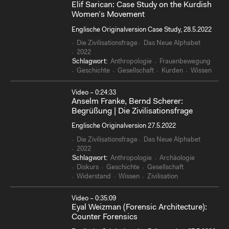
Elif Sarican: Case Study on the Kurdish
Women’s Movement
Englische Originalversion Case Study, 28.5.2022
Die Zivilisationsfrage
Das Neue Alphabet
2022
Schlagwort:
Anthropologie
Frauenbewegung
Geschichte
Gesellschaft
Kurden
Wissen
Video – 0:24:33
Anselm Franke, Bernd Scherer:
Begrüßung | Die Zivilisationsfrage
Englische Originalversion 27.5.2022
Die Zivilisationsfrage
Das Neue Alphabet
2022
Schlagwort:
Anthropologie
Archäologie
Diskurs
Geschichte
Gesellschaft
Widerstand
Wissen
Zivilisation
Video – 0:35:09
Eyal Weizman (Forensic Architecture):
Counter Forensics