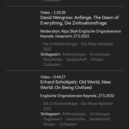
Zivilisation
Video – 1:16:26
David Wengrow: Anfänge, The Dawn of
Everything, Die Zivilisationsfrage.
Moderation: Alpa Shah Englische Originalversion
Keynote, Gespräch, 27.5.2022
Die Zivilisationsfrage
Das Neue Alphabet
2022
Schlagwort:
Anthropologie
Archäologie
Geschichte
Gesellschaft
Wissen
Zivilisation
Video – 0:44:27
Erhard Schüttpelz: Old World, New
World: On Being Civilized
Englische Originalversion Keynote, 27.5.2022
Die Zivilisationsfrage
Das Neue Alphabet
2022
Schlagwort:
Anthropologie
Archäologie
Gegenwart
Geschichte
Gesellschaft
Wissen
Zivilisation