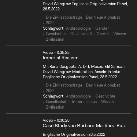
David Wengrow Englische Originalversion Panel,
28.5.2022
Die Zivilisationsfrage
Das Neue Alphabet
2022
Schlagwort:
Anthropologie
Gender
Geschichte
Gesellschaft
Gewalt
Wissen
Zivilisation
Video – 0:35:25
Imperial Realism
Mit Rana Dasgupta, A. Dirk Moses, Elif Sarican,
David Wengrow, Moderation: Anselm Franke
Englische Originalversion Panel, 28.5.2022
Die Zivilisationsfrage
Das Neue Alphabet
2022
Schlagwort:
Anthropologie
Geschichte
Gesellschaft
Imperialismus
Wissen
Zivilisation
Video – 0:30:20
Case Study von Bárbaro Martínez-Ruiz
Englische Originalversion 28.5.2022