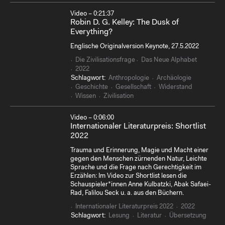
Video – 0:21:37
Robin D. G. Kelley: The Dusk of
Everything?
Englische Originalversion Keynote, 27.5.2022
Die Zivilisationsfrage
Das Neue Alphabet
2022
Schlagwort:
Anthropologie
Archäologie
Geschichte
Gesellschaft
Widerstand
Wissen
Zivilisation
Video – 0:06:00
Internationaler Literaturpreis: Shortlist
2022
Trauma und Erinnerung, Magie und Macht einer
gegen den Menschen zürnenden Natur, Leichte
Sprache und die Frage nach Gerechtigkeit im
Erzählen: Im Video zur Shortlist lesen die
Schauspieler*innen Anne Kulbatzki, Abak Safaei-
Rad, Falilou Seck u. a. aus den Büchern.
Internationaler Literaturpreis 2022
2022
Schlagwort:
Lesung
Literatur
Übersetzung