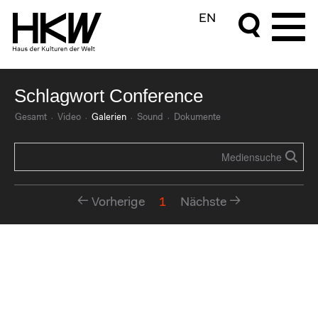
EN
Schlagwort Conference
Gesamt
Video
Galerien
Sound
Dokumente
Vorherige
1
Nächste