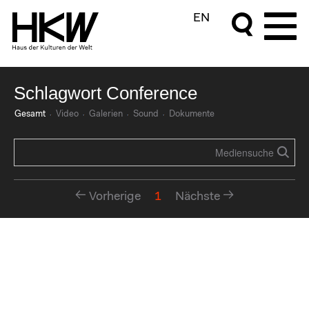
EN
Schlagwort Conference
Gesamt
Video
Galerien
Sound
Dokumente
Vorherige
1
Nächste