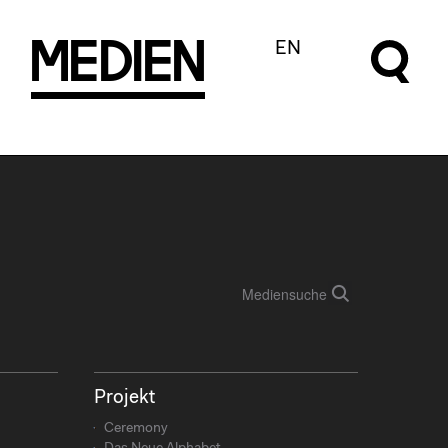
m
e
d
I
e
n
EN
Projekt
Ceremony