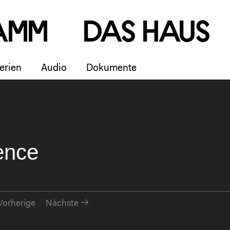
a
m
m
D
a
s
H
a
u
s
erien
Audio
Dokumente
ence
Vorherige
Nächste