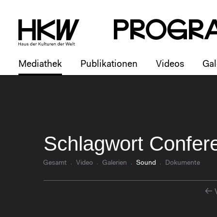
P
R
o
g
R
Mediathek
Publikationen
Videos
Gal
Schlagwort Confer
Gesamt
Video
Galerien
Sound
Dokumente