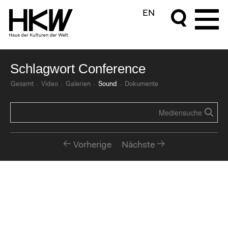
EN
Schlagwort Conference
Gesamt
Video
Galerien
Sound
Dokumente
Vorherige
Nächste