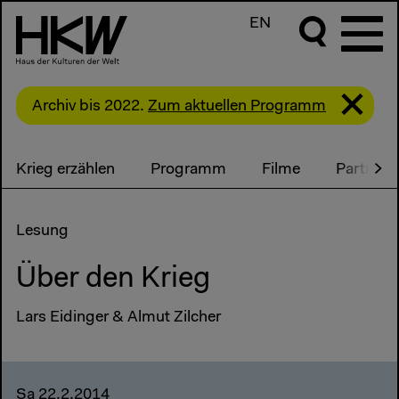
EN
Archiv bis 2022.
Zum aktuellen Programm
Krieg erzählen
Programm
Filme
Partner 
Lesung
Über den Krieg
Lars Eidinger & Almut Zilcher
Sa 22.2.2014