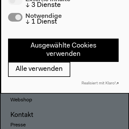
2022
↓
3
Dienste
Das Neue Alphabet
Notwendige
Das Anthropozän am HKW
↓
1
Dienst
Haus
Über uns
Ausgewählte Cookies
Architektur
verwenden
Geschichte
Alle verwenden
Besuch
Realisiert mit Klaro!
Anfahrt
Barrierefreiheit
Webshop
Kontakt
Presse