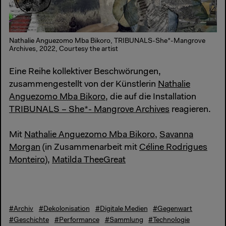
Nathalie Anguezomo Mba Bikoro, TRIBUNALS-She*-Mangrove
Archives, 2022, Courtesy the artist
Eine Reihe kollektiver Beschwörungen,
zusammengestellt von der Künstlerin
Nathalie
Anguezomo Mba Bikoro
, die auf die Installation
TRIBUNALS – She*- Mangrove Archives
reagieren.
Mit
Nathalie Anguezomo Mba Bikoro
,
Savanna
Morgan
(in Zusammenarbeit mit
Céline Rodrigues
Monteiro
),
Matilda TheeGreat
#Archiv
#Dekolonisation
#Digitale Medien
#Gegenwart
#Geschichte
#Performance
#Sammlung
#Technologie