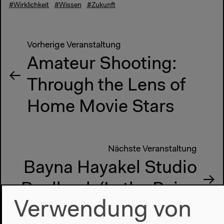
#Wirklichkeit
#Wissen
#Zukunft
Vorherige Veranstaltung
Amateur Shooting:
Through the Lens of
Home Movie Stars
Nächste Veranstaltung
Bayna Hayakel Studio
Baalbeck (In the Ruins
Verwendung von
of Baalbeck Studios)