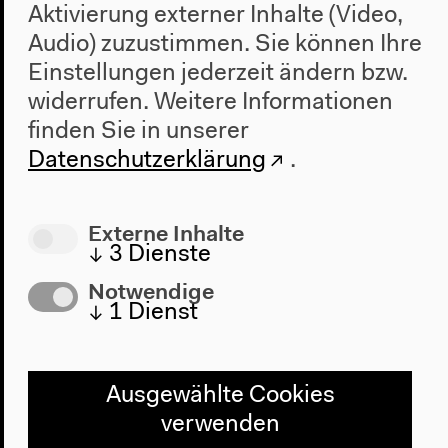
Aktivierung externer Inhalte (Video,
Audio) zuzustimmen. Sie können Ihre
Einstellungen jederzeit ändern bzw.
widerrufen.
Weitere Informationen
finden Sie in unserer
Datenschutzerklärung
.
Externe Inhalte
↓
3
Dienste
Notwendige
↓
1
Dienst
Nächste Veranstaltung
Experimentierfeld,
Ausgewählte Cookies
Bildungszentrum,
verwenden