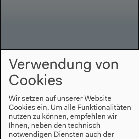
Verwendung von
Cookies
Video – 1:30:24
Schule und Selbstermächtigung in
der Klimakrise
Wir setzen auf unserer Website
Cookies ein. Um alle Funktionalitäten
Mit Eva Stein, Corina Conrad-Beck, Tatjana
nutzen zu können, empfehlen wir
Beilenhoff-Nowicki, Nora Oehmichen, Quang
Ihnen, neben den technisch
Paasch, Maren Ziese, Moderation: Silke Ramelow
Deutsche Originalversion Diskussion, 17.06.2021
notwendigen Diensten auch der