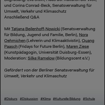
Begrüßung: Eva Stein, Haus der Kulturen der Welt,
und Corina Conrad-Beck, Senatsverwaltung für
Umwelt, Verkehr und Klimaschutz
Anschließend Q&A
Mit
Tatjana Beilenhoff-Nowicki
(Senatsverwaltung
für Bildung, Jugend und Familie, Berlin),
Nora
Oehmichen
(Lehrerin und Klimaaktivistin),
Quang
Paasch
(Fridays for Future Berlin),
Maren Ziese
(Kunstpädagogin, Universität Duisburg-Essen),
Moderation:
Silke Ramelow
(Bildungscent e.V.)
Gefördert von der Berliner Senatsverwaltung für
Umwelt, Verkehr und Klimaschutz
#Diskurs
#Diskussion
#Klima
#Kulturelle Bildung
#Schule