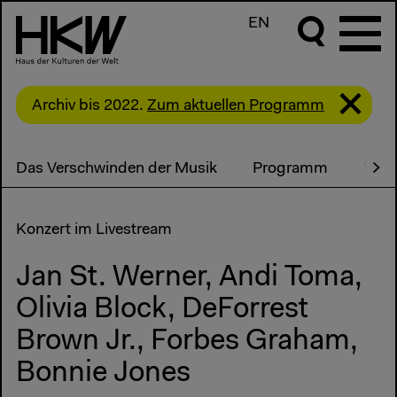
EN
Archiv bis 2022.
Zum aktuellen Programm
Das Verschwinden der Musik
Programm
Vide
Konzert im Livestream
Jan St. Werner, Andi Toma,
Olivia Block, DeForrest
Brown Jr., Forbes Graham,
Bonnie Jones