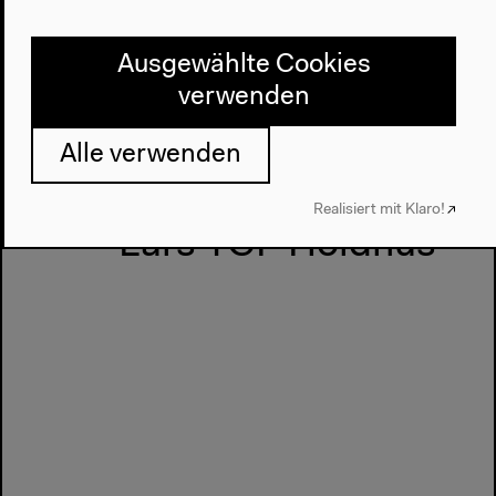
Vorherige Veranstaltung
The Hyper-
Ausgewählte Cookies
verwenden
Appearance of Music
Alle verwenden
Nächste Veranstaltung
Realisiert mit Klaro!
Lars TCF Holdhus