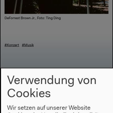
DeForrest Brown Jr., Foto: Ting Ding
#Konzert
#Musik
Verwendung von
Cookies
Wir setzen auf unserer Website
Das Programm vor Ort im HKW wurde aufgrund der