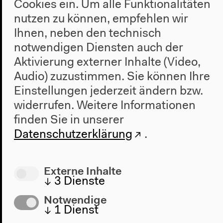
Cookies ein. Um alle Funktionalitäten
aktuellen Situation abgesagt.
nutzen zu können, empfehlen wir
Bereits gekaufte Tickets werden zurückgenommen
Ihnen, neben den technisch
und erstattet. Ticketinhaber*innen werden proaktiv
notwendigen Diensten auch der
durch unser Ticketoffice
Aktivierung externer Inhalte (Video,
(ticketinfo@berlinerfestspiele.de) per Email
Audio) zuzustimmen. Sie können Ihre
kontaktiert.
Einstellungen jederzeit ändern bzw.
widerrufen.
Weitere Informationen
finden Sie in unserer
Datenschutzerklärung
.
Externe Inhalte
↓
3
Dienste
Notwendige
↓
1
Dienst