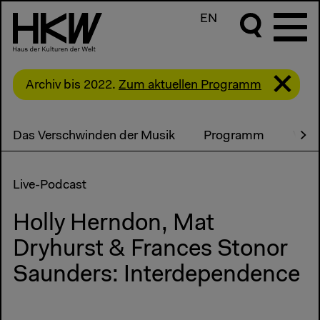
EN
Archiv bis 2022.
Zum aktuellen Programm
Das Verschwinden der Musik
Programm
Vide
Live-Podcast
Holly Herndon, Mat
Dryhurst & Frances Stonor
Saunders: Interdependence