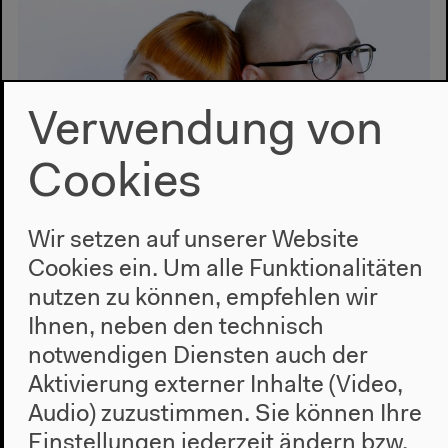
Verwendung von
Cookies
Wir setzen auf unserer Website
Cookies ein. Um alle Funktionalitäten
Holly Herndon & Mat Dryhurst, Foto: Suzy Poling
nutzen zu können, empfehlen wir
Ihnen, neben den technisch
notwendigen Diensten auch der
#Diskurs
#Musik
Aktivierung externer Inhalte (Video,
Audio) zuzustimmen. Sie können Ihre
Einstellungen jederzeit ändern bzw.