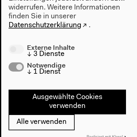
Vorherige Veranstaltung
widerrufen.
Weitere Informationen
Hauch
finden Sie in unserer
Datenschutzerklärung
.
Nächste Veranstaltung
Externe Inhalte
Adi Gelbart &
↓
3
Dienste
Kammerensemble
Notwendige
↓
1
Dienst
Neue Musik: Poems
by Alpha
Ausgewählte Cookies
verwenden
Alle verwenden