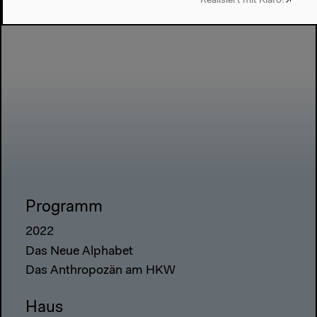
Realisiert mit Klaro!
Programm
2022
Das Neue Alphabet
Das Anthropozän am HKW
Haus