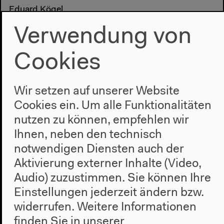
Eduard Kögel
Verwendung von
Durch imperiale Strukturen und koloniale
Abhängigkeit konnte sich die christlich-
Cookies
abendländische Auffassung von Zeit und Raum in
viele Kulturen rund um den Globus einschreiben. So
stand in China einerseits die egozentrische
Wir setzen auf unserer Website
Raumauffassung der westlichen Welt einer
Cookies ein. Um alle Funktionalitäten
geozentrischen Einbindung in die Umwelt
nutzen zu können, empfehlen wir
gegenüber. Anderseits glaubten westliche
Ihnen, neben den technisch
Beobachter*innen, in China ein Copy-and-Paste-
Verhalten zu beobachten, dem sie jede Kreativität
notwendigen Diensten auch der
absprachen. Was machten die Architekten Walter
Aktivierung externer Inhalte (Video,
Gropius und IM Pei in China oder Hans Scharoun
Audio) zuzustimmen. Sie können Ihre
und Chen Kuen Lee in Deutschland aus diesem
Einstellungen jederzeit ändern bzw.
Kontext?
widerrufen.
Weitere Informationen
finden Sie in unserer
Das Vermächtnis von Arieh Sharons