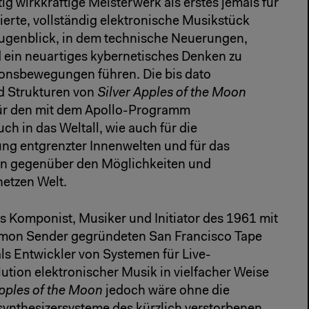
ig wirkkräftige Meisterwerk als erstes jemals für
erte, vollständig elektronische Musikstück
Augenblick, in dem technische Neuerungen,
 ein neuartiges kybernetisches Denken zu
onsbewegungen führen. Die bis dato
d Strukturen von
Silver Apples of the Moon
ür den mit dem Apollo-Programm
h in das Weltall, wie auch für die
ng entgrenzter Innenwelten und für das
n gegenüber den Möglichkeiten und
netzen Welt.
s Komponist, Musiker und Initiator des 1961 mit
amon Sender gegründeten San Francisco Tape
ls Entwickler von Systemen für Live-
tion elektronischer Musik in vielfacher Weise
pples of the Moon
jedoch wäre ohne die