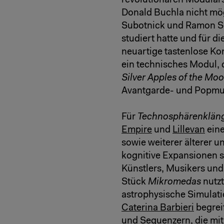
revolutionären Modulars
Donald Buchla nicht mö
Subotnick und Ramon Se
studiert hatte und für d
neuartige tastenlose Ko
ein technisches Modul, 
Silver Apples of the Mo
Avantgarde- und Popmus
Für
Technosphärenklän
Empire
und
Lillevan
eine
sowie weiterer älterer 
kognitive Expansionen s
Künstlers, Musikers un
Stück
Mikromedas
nutzt
astrophysische Simulat
Caterina Barbieri
begrei
und Sequenzern, die mi