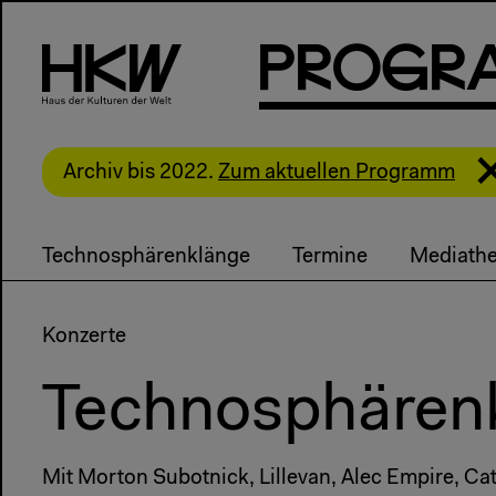
P
R
o
g
R
Archiv bis 2022.
Zum aktuellen Programm
Technosphärenklänge
Termine
Mediath
Konzerte
Technosphärenk
Mit Morton Subotnick, Lillevan, Alec Empire, Cat