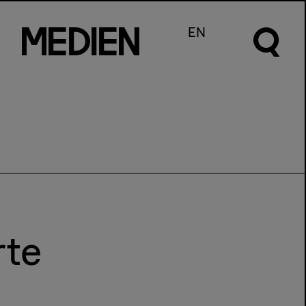
m
e
d
I
e
n
EN
rte