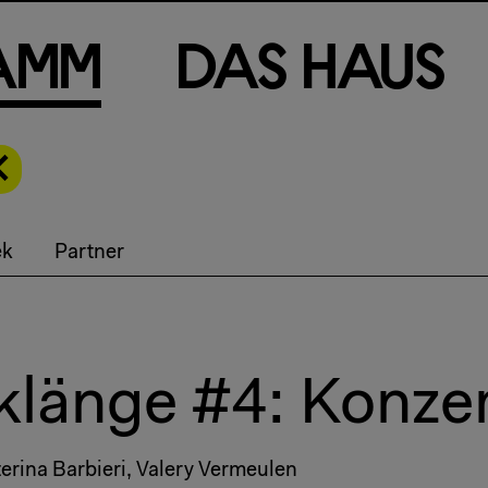
a
m
m
D
a
s
H
a
u
s
ek
Partner
länge #4: Konze
erina Barbieri, Valery Vermeulen