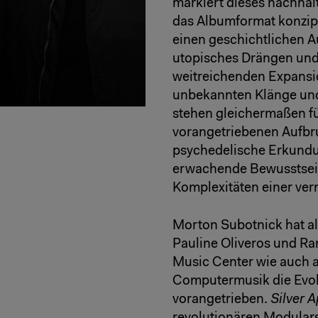
markiert dieses nachhalt
das Albumformat konzipi
einen geschichtlichen 
utopisches Drängen und
weitreichenden Expansi
unbekannten Klänge un
stehen gleichermaßen f
vorangetriebenen Aufbruc
psychedelische Erkundu
erwachende Bewusstsei
Komplexitäten einer ver
Morton Subotnick hat al
Pauline Oliveros und R
Music Center wie auch a
Computermusik die Evolu
vorangetrieben.
Silver A