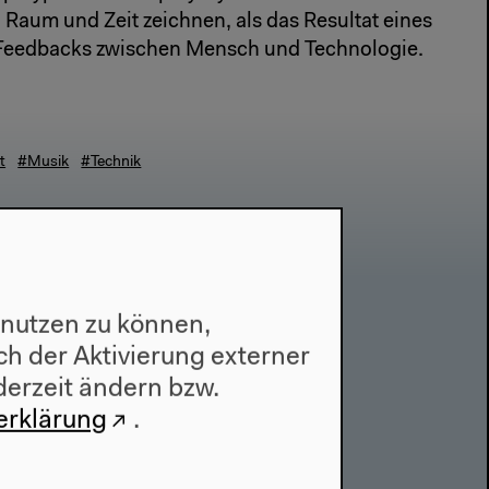
Raum und Zeit zeichnen, als das Resultat eines
n Feedbacks zwischen Mensch und Technologie.
t
#Musik
#Technik
 nutzen zu können,
h der Aktivierung externer
derzeit ändern bzw.
erklärung
.