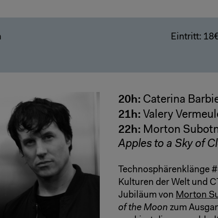
h
Eintritt: 1
20h:
Caterina Barbie
21h:
Valery Vermeul
22h:
Morton Subotni
Apples to a Sky of Cl
Technosphärenklänge #4
Kulturen der Welt und C
Jubiläum von
Morton S
of the Moon
zum Ausgang