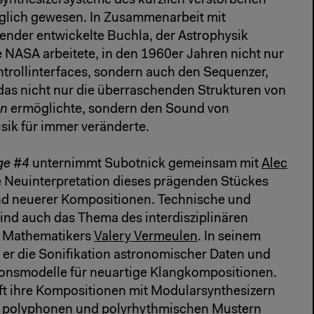
ynthesizersysteme des kürzlich verstorbenen
glich gewesen. In Zusammenarbeit mit
nder entwickelte Buchla, der Astrophysik
ie NASA arbeitete, in den 1960er Jahren nicht nur
ntrollinterfaces, sondern auch den Sequenzer,
das nicht nur die überraschenden Strukturen von
on
ermöglichte, sondern den Sound von
ik für immer veränderte.
ge #4
unternimmt Subotnick gemeinsam mit
Alec
 Neuinterpretation dieses prägenden Stückes
und neuerer Kompositionen. Technische und
ind auch das Thema des interdisziplinären
d Mathematikers
Valery Vermeulen
. In seinem
 er die Sonifikation astronomischer Daten und
ionsmodelle für neuartige Klangkompositionen.
ft ihre Kompositionen mit Modularsynthesizern
t polyphonen und polyrhythmischen Mustern