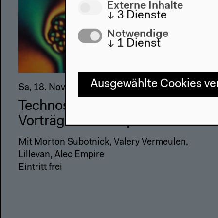
Externe Inhalte
↓
3
Dienste
Notwendige
↓
1
Dienst
Ausgewählte Cookies v
Sa, 18. Nov ab 15h
Technosphärenklänge #4:
Vorträge und Gespräch
Mit Morton Subotnick, Valery Vermeulen,
Lillevan, Alec Empire
Eintritt frei