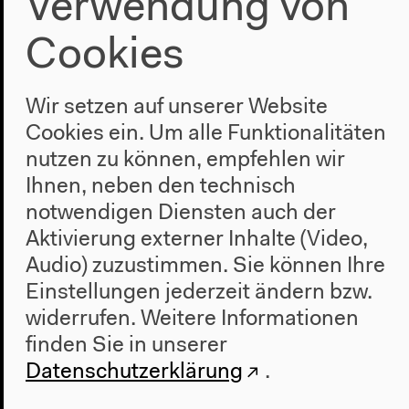
Verwendung von
Cookies
Wir setzen auf unserer Website
Cookies ein. Um alle Funktionalitäten
nutzen zu können, empfehlen wir
Ihnen, neben den technisch
Vorherige Veranstaltung
notwendigen Diensten auch der
Alemayehu Eshete &
Aktivierung externer Inhalte (Video,
The Polyversal Souls |
Audio) zuzustimmen. Sie können Ihre
Einstellungen jederzeit ändern bzw.
Modenschau:
widerrufen.
Weitere Informationen
Kinshasa Collection
finden Sie in unserer
Datenschutzerklärung
.