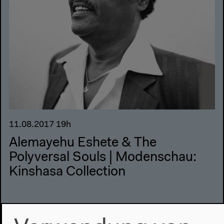
11.08.2017 19h
Alemayehu Eshete & The
Polyversal Souls | Modenschau:
Kinshasa Collection