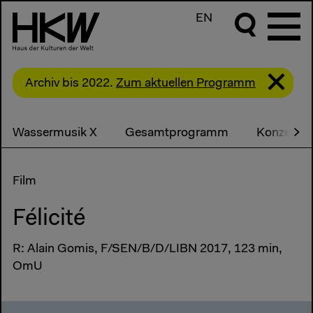
EN
Archiv bis 2022.
Zum aktuellen Programm
Wassermusik X
Gesamtprogramm
Konzerte
Film
Félicité
R: Alain Gomis, F/SEN/B/D/LIBN 2017, 123 min,
OmU