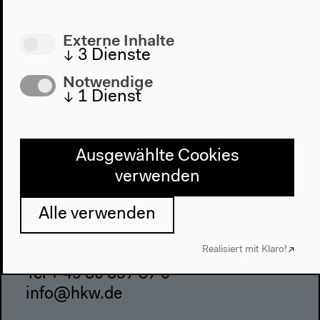
Webshop
Externe Inhalte
Kontakt
↓
3
Dienste
Presse
Notwendige
↓
1
Dienst
Team
Datenschutzeinstellungen
Datenschutzerklärung
Ausgewählte Cookies
Impressum
verwenden
Alle verwenden
Haus der Kulturen der Welt
John-Foster-Dulles-Allee 10, 10557
Realisiert mit Klaro!
Berlin
Tel + 49 30 397 87 0
info@hkw.de