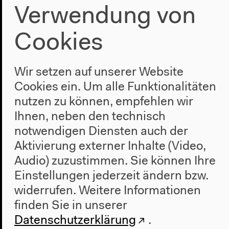
Verwendung von
Cookies
Programm
2022
Wir setzen auf unserer Website
Das Neue Alphabet
Cookies ein. Um alle Funktionalitäten
Das Anthropozän am HKW
nutzen zu können, empfehlen wir
Ihnen, neben den technisch
Haus
notwendigen Diensten auch der
Über uns
Aktivierung externer Inhalte (Video,
Architektur
Audio) zuzustimmen. Sie können Ihre
Geschichte
Einstellungen jederzeit ändern bzw.
widerrufen.
Weitere Informationen
Besuch
finden Sie in unserer
Anfahrt
Datenschutzerklärung
.
Barrierefreiheit