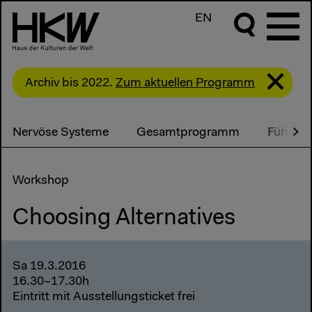
EN
Archiv bis 2022.
Zum aktuellen Programm
Nervöse Systeme
Gesamtprogramm
Führung
Workshop
Choosing Alternatives
Sa 19.3.2016
16.30–17.30h
Eintritt mit Ausstellungsticket frei