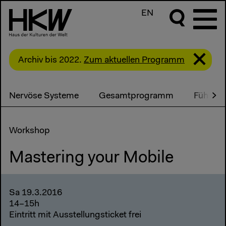
EN
Archiv bis 2022.
Zum aktuellen Programm
Nervöse Systeme
Gesamtprogramm
Führung
Workshop
Mastering your Mobile
Sa 19.3.2016
14–15h
Eintritt mit Ausstellungsticket frei