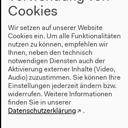
Programm
Cookies
2022
Das Neue Alphabet
Wir setzen auf unserer Website
Das Anthropozän am HKW
Cookies ein. Um alle Funktionalitäten
Haus
nutzen zu können, empfehlen wir
Ihnen, neben den technisch
Über uns
notwendigen Diensten auch der
Architektur
Geschichte
Aktivierung externer Inhalte (Video,
Audio) zuzustimmen. Sie können Ihre
Besuch
Einstellungen jederzeit ändern bzw.
Anfahrt
widerrufen.
Weitere Informationen
Barrierefreiheit
finden Sie in unserer
Webshop
Datenschutzerklärung
.
Kontakt