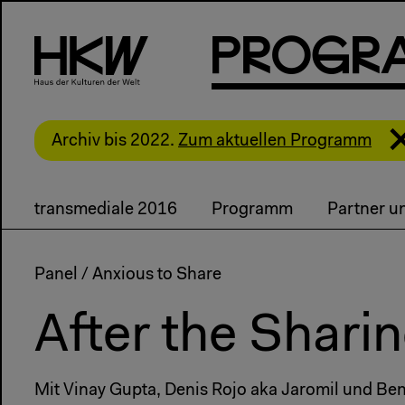
P
R
o
g
R
Archiv bis 2022.
Zum aktuellen Programm
transmediale 2016
Programm
Partner u
Panel / Anxious to Share
After the Shar
Mit Vinay Gupta, Denis Rojo aka Jaromil und Ben