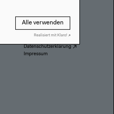
Kontakt
Alle verwenden
Presse
Team
Realisiert mit Klaro!
Datenschutzeinstellungen
Datenschutzerklärung
Impressum