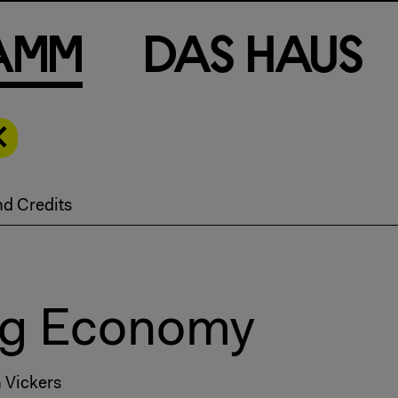
a
m
m
D
a
s
H
a
u
s
nd Credits
ing Economy
 Vickers