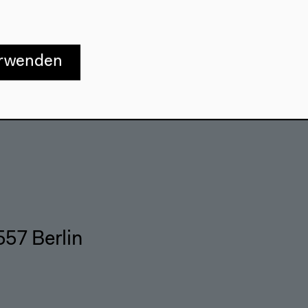
Besuch
erwenden
Anfahrt
r
Barrierefreiheit
e
Webshop
557 Berlin