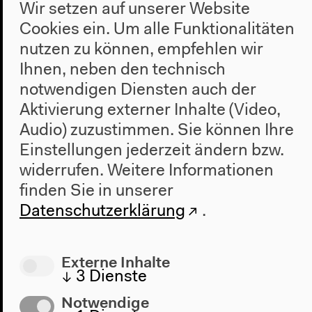
Wir setzen auf unserer Website
4.9.2015
Cookies ein. Um alle Funktionalitäten
nutzen zu können, empfehlen wir
Richard Fearless und Peter Kruder
Ihnen, neben den technisch
Richard Fearless
notwendigen Diensten auch der
Peter Kruder
Aktivierung externer Inhalte (Video,
Audio) zuzustimmen. Sie können Ihre
Einstellungen jederzeit ändern bzw.
widerrufen.
Weitere Informationen
finden Sie in unserer
Datenschutzerklärung
.
Externe Inhalte
↓
3
Dienste
Notwendige