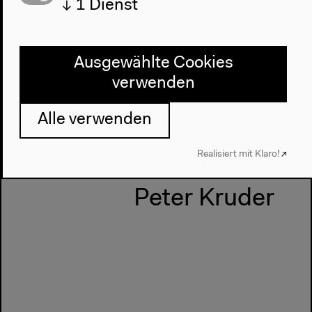
↓
1
Dienst
Vorherige Veranstaltung
Gesamtkunstwerk
Ausgewählte Cookies
Roedelius
verwenden
Alle verwenden
Nächste Veranstaltung
Realisiert mit Klaro!
Richard Fearless und
Peter Kruder