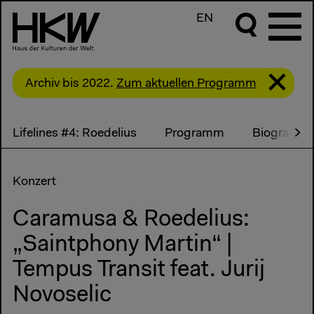
EN
Archiv bis 2022.
Zum aktuellen Programm
Lifelines #4: Roedelius
Programm
Biografien
Konzert
Caramusa & Roedelius:
„Saintphony Martin“ |
Tempus Transit feat. Jurij
Novoselic