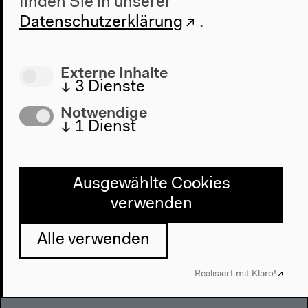
finden Sie in unserer
Datenschutzerklärung
.
Externe Inhalte
↓
3
Dienste
Notwendige
↓
1
Dienst
Programm
2022
Das Neue Alphabet
Ausgewählte Cookies
Das Anthropozän am HKW
verwenden
Haus
Alle verwenden
Über uns
Architektur
Realisiert mit Klaro!
Geschichte