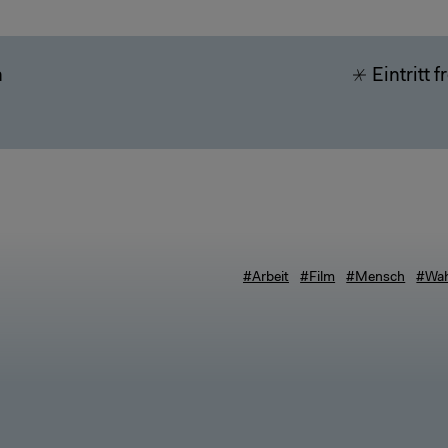
h
Eintritt f
#Arbeit
#Film
#Mensch
#Wa