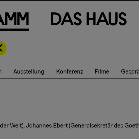
a
m
m
D
a
s
H
a
u
s
m
Ausstellung
Konferenz
Filme
Gespr
 der Welt), Johannes Ebert (Generalsekretär des Goe