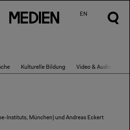
m
e
d
I
e
n
EN
äche
Kulturelle Bildung
Video & Audio
Pa
the-Instituts, München) und Andreas Eckert