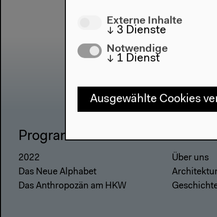
Externe Inhalte
↓
3
Dienste
Notwendige
↓
1
Dienst
Ausgewählte Cookies v
Programm
Haus
2022
Über uns
Das Neue Alphabet
Architektu
Das Anthropozän am HKW
Geschicht