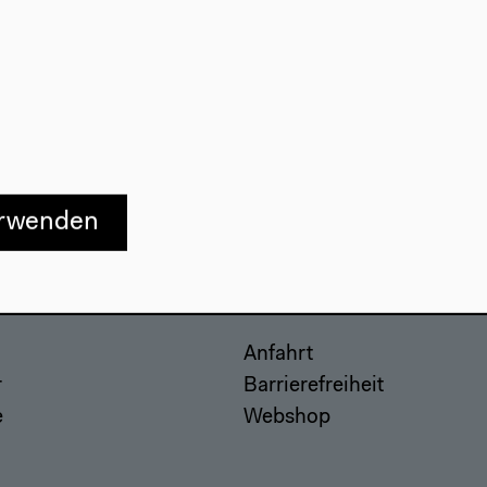
erwenden
Besuch
Anfahrt
r
Barrierefreiheit
e
Webshop