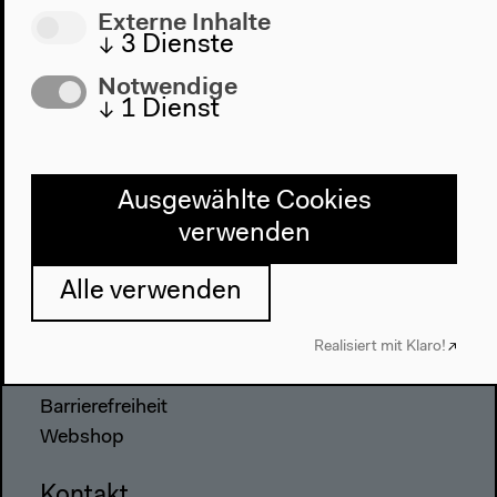
Externe Inhalte
Programm
↓
3
Dienste
2022
Notwendige
Das Neue Alphabet
↓
1
Dienst
Das Anthropozän am HKW
Haus
Ausgewählte Cookies
Über uns
verwenden
Architektur
Geschichte
Alle verwenden
Besuch
Realisiert mit Klaro!
Anfahrt
Barrierefreiheit
Webshop
Kontakt