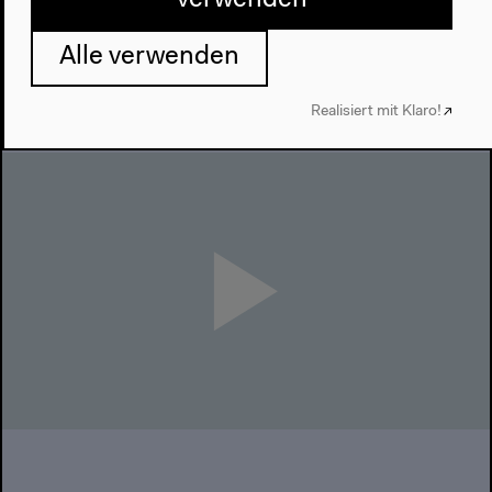
verwenden
Alle verwenden
Realisiert mit Klaro!
Möchten Sie von
Vimeo
bereitgestellte externe Inhalte laden?
Ja
Immer