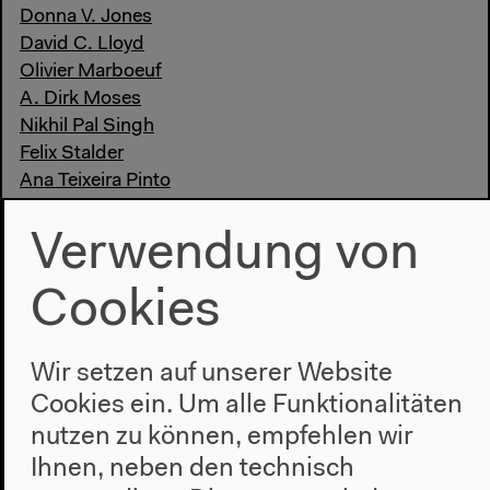
Donna V. Jones
David C. Lloyd
Olivier Marboeuf
A. Dirk Moses
Nikhil Pal Singh
Felix Stalder
Ana Teixeira Pinto
Françoise Vergès
Verwendung von
Cookies
Wir setzen auf unserer Website
Cookies ein. Um alle Funktionalitäten
nutzen zu können, empfehlen wir
Ihnen, neben den technisch