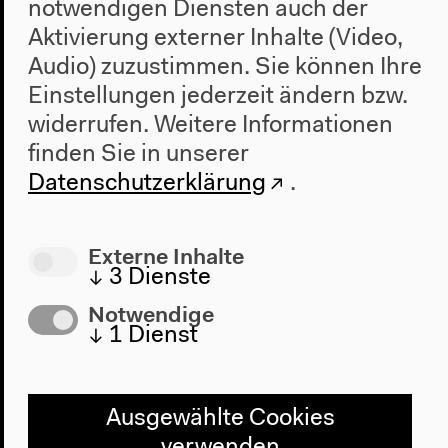
notwendigen Diensten auch der
Aktivierung externer Inhalte (Video,
Audio) zuzustimmen. Sie können Ihre
Einstellungen jederzeit ändern bzw.
widerrufen.
Weitere Informationen
finden Sie in unserer
Datenschutzerklärung
.
Möchten Sie von
Soundcloud
bereitgestellte externe Inhalte laden?
Externe Inhalte
Ja
Immer
↓
3
Dienste
Notwendige
↓
1
Dienst
Ausgewählte Cookies