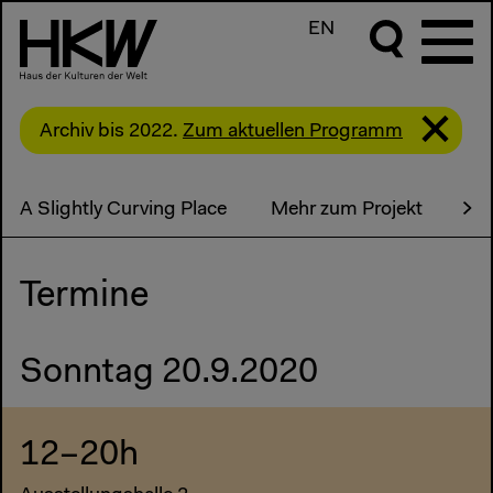
EN
Archiv bis 2022.
Zum aktuellen Programm
A Slightly Curving Place
Mehr zum Projekt
Me
Termine
Sonntag 20.9.2020
12–20h