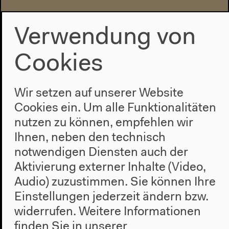
Verwendung von
Freitag 4.9.2020
Cookies
14–20h
Wir setzen auf unserer Website
Ausstellungshalle 2
Cookies ein. Um alle Funktionalitäten
A Slightly Curving Place
nutzen zu können, empfehlen wir
Ihnen, neben den technisch
Ausstellung
notwendigen Diensten auch der
Eintritt frei
Aktivierung externer Inhalte (Video,
Audio) zuzustimmen. Sie können Ihre
Donnerstag 3.9.2020
Einstellungen jederzeit ändern bzw.
widerrufen.
Weitere Informationen
finden Sie in unserer