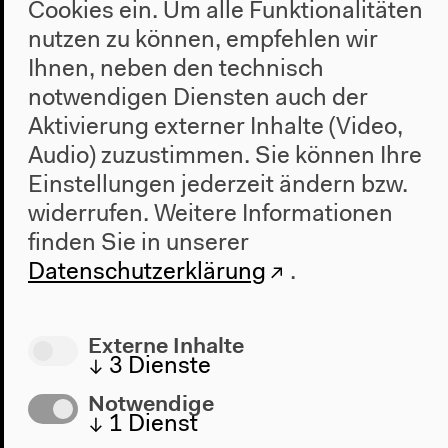
Cookies ein. Um alle Funktionalitäten
nutzen zu können, empfehlen wir
Ihnen, neben den technisch
notwendigen Diensten auch der
Aktivierung externer Inhalte (Video,
Shared Readings zur
Audio) zuzustimmen. Sie können Ihre
Shortlist
Einstellungen jederzeit ändern bzw.
Lesegruppe
widerrufen.
Weitere Informationen
finden Sie in unserer
Eintritt frei
Datenschutzerklärung
.
Sonntag 12.5.2019
Externe Inhalte
↓
3
Dienste
13h
Notwendige
↓
1
Dienst
Amerika-Gedenkbibliothek