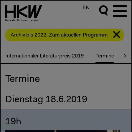
EN
Archiv bis 2022.
Zum aktuellen Programm
Internationaler Literaturpreis 2019
Termine
Sh
Termine
Dienstag 18.6.2019
19h