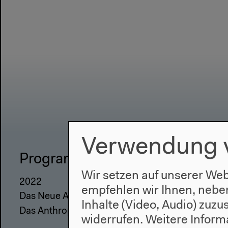
Verwendung 
Programm
Haus
Wir setzen auf unserer Web
2022
Über uns
empfehlen wir Ihnen, nebe
Das Neue Alphabet
Architektu
Inhalte (Video, Audio) zuz
Das Anthropozän am HKW
Geschicht
widerrufen.
Weitere Inform