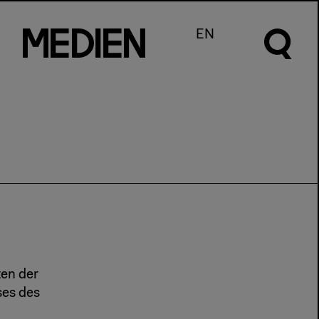
m
e
d
I
e
n
EN
ten der
ses des