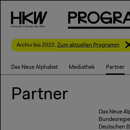
P
R
o
g
R
Archiv bis 2022.
Zum aktuellen Programm
Das Neue Alphabet
Mediathek
Partner
Partner
Das Neue Al
Bundesregier
Deutschen B