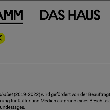
a
m
m
D
a
s
H
a
u
s
phabet
(2019-2022) wird gefördert von der Beauftrag
ung für Kultur und Medien aufgrund eines Beschlus
undestages.