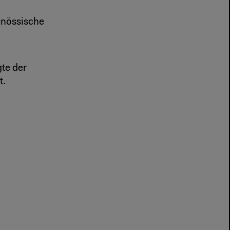
enössische
gte der
t.