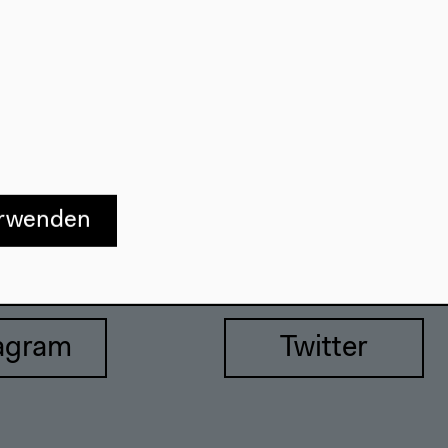
557 Berlin
erwenden
agram
Twitter