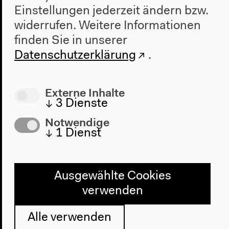
Einstellungen jederzeit ändern bzw.
widerrufen.
Weitere Informationen
Vorherige Veranstaltung
finden Sie in unserer
transmediale 2017
Datenschutzerklärung
.
Externe Inhalte
Nächste Veranstaltung
↓
3
Dienste
Becoming
Notwendige
Infrastructural —
↓
1
Dienst
Becoming
Environmental
Ausgewählte Cookies
verwenden
Alle verwenden