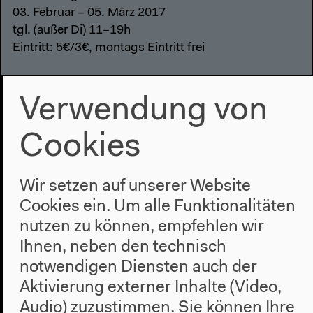
03. Februar – 05. März 2017
tgl. (außer Di) 11–19h
Eintritt: 5€/3€, montags Eintritt frei
Abschlusswochenende
Verwendung von
4. und 5. März 2017
Das ganze Programm auf
transmediale.de
Cookies
Wir setzen auf unserer Website
Cookies ein. Um alle Funktionalitäten
nutzen zu können, empfehlen wir
Ihnen, neben den technisch
notwendigen Diensten auch der
Aktivierung externer Inhalte (Video,
Audio) zuzustimmen. Sie können Ihre