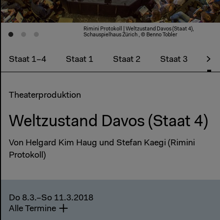
Rimini Protokoll | Weltzustand Davos (Staat 4),
Schauspielhaus Zürich , © Benno Tobler
Staat 1–4
Staat 1
Staat 2
Staat 3
Sta
Theaterproduktion
Weltzustand Davos (Staat 4)
Von Helgard Kim Haug und Stefan Kaegi (Rimini
Protokoll)
Do 8.3.–So 11.3.2018
Alle Termine