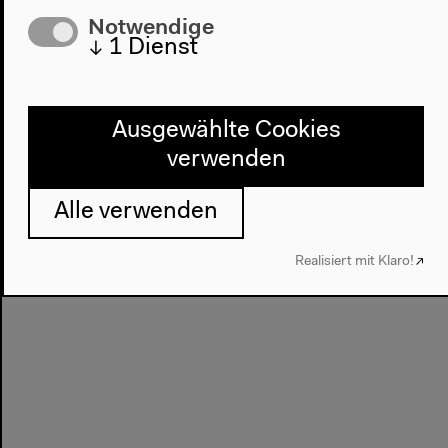
Notwendige
↓
1
Dienst
Vorherige Veranstaltung
Künstler*innengespräch
Ausgewählte Cookies
verwenden
Nächste Veranstaltung
Buchpräsentation
Alle verwenden
Realisiert mit Klaro!