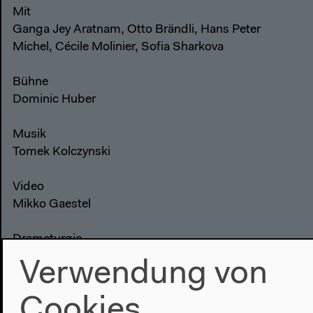
Mit
Ganga Jey Aratnam, Otto Brändli, Hans Peter
Michel, Cécile Molinier, Sofia Sharkova
Bühne
Dominic Huber
Musik
Tomek Kolczynski
Video
Mikko Gaestel
Dramaturgie
Imanuel Schipper, Karolin Trachte
Verwendung von
Cookies