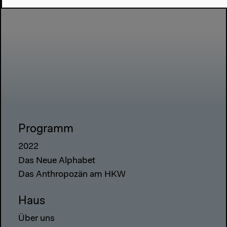
Programm
2022
Das Neue Alphabet
Das Anthropozän am HKW
Haus
Über uns