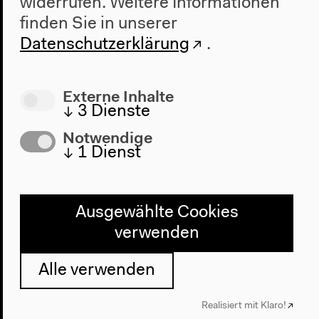
widerrufen.
Weitere Informationen
finden Sie in unserer
Datenschutzerklärung
.
Mediathek: Democracy Lectures
Externe Inhalte
Mehr Videos, Tonmitschnitte und Galerien
↓
3
Dienste
Notwendige
↓
1
Dienst
Ausgewählte Cookies
verwenden
Alle verwenden
Realisiert mit Klaro!