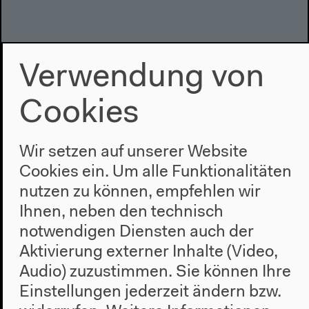
Verwendung von
Cookies
Möchten Sie von
Vimeo
bereitgestellte externe Inhalte laden?
Wir setzen auf unserer Website
Ja
Immer
Cookies ein. Um alle Funktionalitäten
nutzen zu können, empfehlen wir
Ihnen, neben den technisch
Video – 0:47:50
notwendigen Diensten auch der
Wendy Brown – Demokratie unter Beschuss
Aktivierung externer Inhalte (Video,
Audio) zuzustimmen. Sie können Ihre
Einstellungen jederzeit ändern bzw.