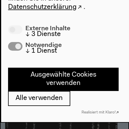
Konzerte
Datenschutzerklärung
.
Eintritt: 10€/8€
Externe Inhalte
Freitag 2.10.2015
↓
3
Dienste
Notwendige
↓
1
Dienst
10–19h
Ausgewählte Cookies
verwenden
Alle verwenden
Realisiert mit Klaro!