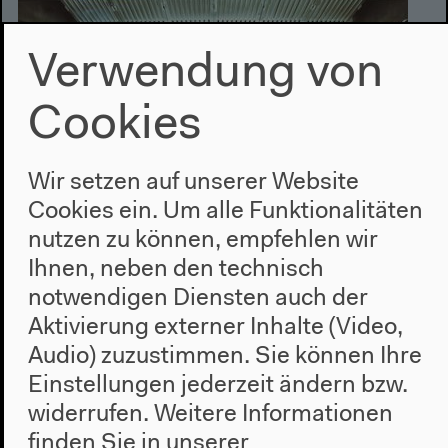
Verwendung von
Cookies
Wir setzen auf unserer Website
Cookies ein. Um alle Funktionalitäten
nutzen zu können, empfehlen wir
Ihnen, neben den technisch
Ein Haufen Scheiß und ein
notwendigen Diensten auch der
zertrümmertes Klavier |
Aktivierung externer Inhalte (Video,
Vincent: Krieg und
Audio) zuzustimmen. Sie können Ihre
Gegenwart
Einstellungen jederzeit ändern bzw.
widerrufen.
Weitere Informationen
F.S.K., Trümmer
finden Sie in unserer