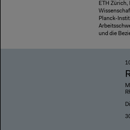
ETH Zürich, 
Wissenschaft
Planck-Insti
Arbeitsschwe
und die Bez
1
R
M
R
D
3