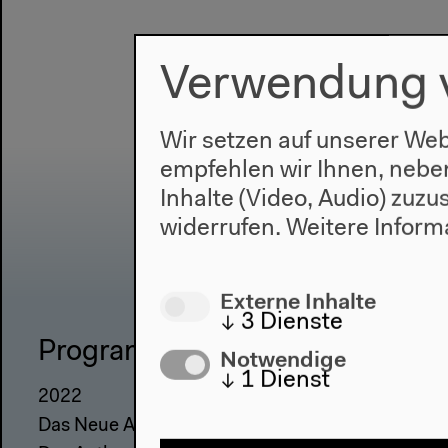
Verwendung 
Wir setzen auf unserer Web
empfehlen wir Ihnen, nebe
Inhalte (Video, Audio) zuz
widerrufen.
Weitere Inform
Externe Inhalte
↓
3
Dienste
Programm
Haus
Notwendige
↓
1
Dienst
2022
Über uns
Das Neue Alphabet
Architektu