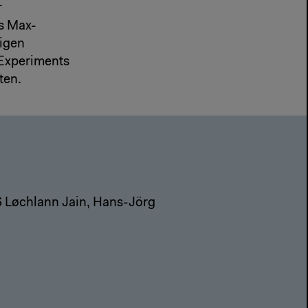
r
s Max-
tigen
 Experiments
ten.
S Løchlann Jain, Hans-Jörg