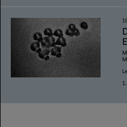
1
D
E
M
Mu
L
1