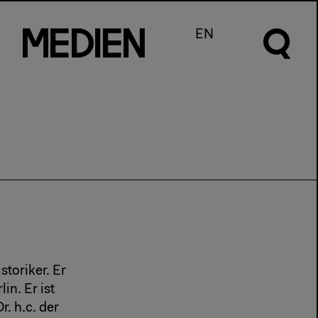
m
e
d
I
e
n
EN
toriker. Er
in. Er ist
. h.c. der