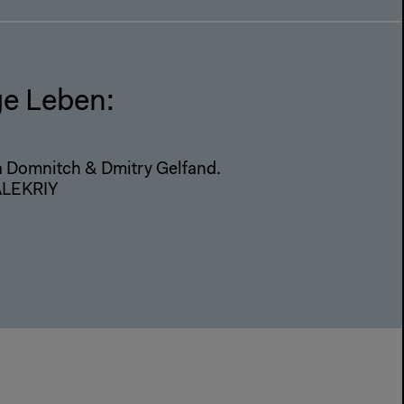
ige Leben:
a Domnitch & Dmitry Gelfand.
VALEKRIY