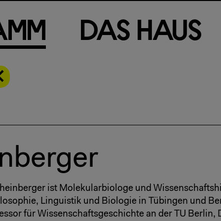
a
m
m
D
a
s
H
a
u
s
nberger
einberger ist Molekularbiologe und Wissenschaftshis
losophie, Linguistik und Biologie in Tübingen und Berl
ssor für Wissenschaftsgeschichte an der TU Berlin, Dr