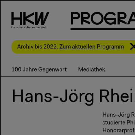
P
R
o
g
R
Archiv bis 2022.
Zum aktuellen Programm
100 Jahre Gegenwart
Mediathek
Hans-Jörg Rhei
Hans-Jörg Rh
studierte Phi
Honorarprofe