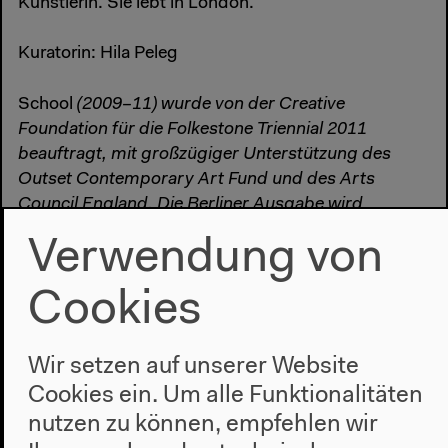
Künstlerin. Sie lebt in London.
Kuratorin: Hila Peleg
School
(2009–11) wurde von der Creative
Foundation für die Folkestone Triennial 2011
beauftragt, mit großzügiger Unterstützung des
Outset Contemporary Art Fund und des Arts
Council England. Die Berliner Ausgabe wird
gefördert durch den Hauptstadtkulturfonds.
Verwendung von
#Installation
#Klangkunst
Cookies
Wir setzen auf unserer Website
Cookies ein. Um alle Funktionalitäten
nutzen zu können, empfehlen wir