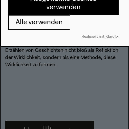
new practices across disciplines
verwenden
Die dritte Ausgabe des
Berlin Documentary Forums
Alle verwenden
untersucht die Spannungen und Paradoxa bei der
Herstellung von Narrativen sowie deren Bedeutung
bei der Gestaltung gesellschaftlicher Realität und
Realisiert mit Klaro!
gelebter Erfahrung. Das Festival betrachtet das
Erzählen von Geschichten nicht bloß als Reflektion
der Wirklichkeit, sondern als eine Methode, diese
Wirklichkeit zu formen.