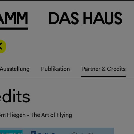
a
m
m
D
a
s
H
a
u
s
Ausstellung
Publikation
Partner & Credits
dits
m Fliegen - The Art of Flying