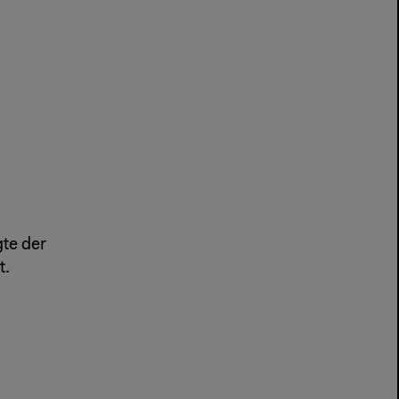
gte der
t.