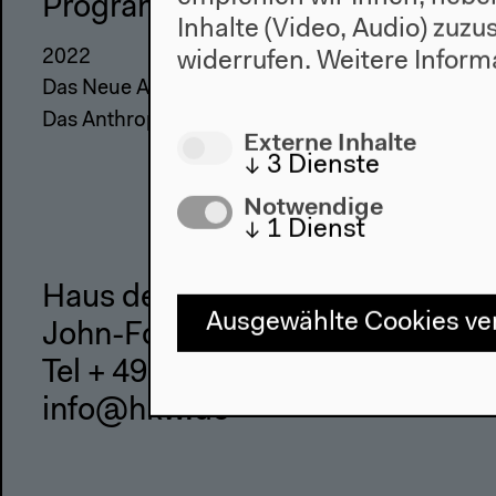
Programm
Haus
Inhalte (Video, Audio) zuz
2022
Über uns
widerrufen.
Weitere Inform
Das Neue Alphabet
Architektu
Das Anthropozän am HKW
Geschicht
Externe Inhalte
↓
3
Dienste
Notwendige
↓
1
Dienst
Haus der Kulturen der Welt
Ausgewählte Cookies v
John-Foster-Dulles-Allee 10, 10
Tel + 49 30 397 87 0
info@hkw.de