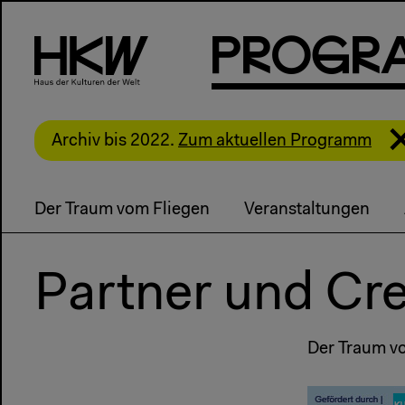
P
R
o
g
R
Archiv bis 2022.
Zum aktuellen Programm
Der Traum vom Fliegen
Veranstaltungen
Partner und Cre
Der Traum vo