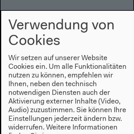
Verwendung von
Cookies
Wir setzen auf unserer Website
Cookies ein. Um alle Funktionalitäten
nutzen zu können, empfehlen wir
Ahmad Beydoun: Discursive
Ihnen, neben den technisch
Management of a Paralyzed
notwendigen Diensten auch der
System: Communitarianism in
Aktivierung externer Inhalte (Video,
Lebanon (Englisch)
Audio) zuzustimmen. Sie können Ihre
Einstellungen jederzeit ändern bzw.
Englische Übersetzung
Nicht-akademischer Vortrag, 06.10.2017
widerrufen.
Weitere Informationen
Mehr zum Audio