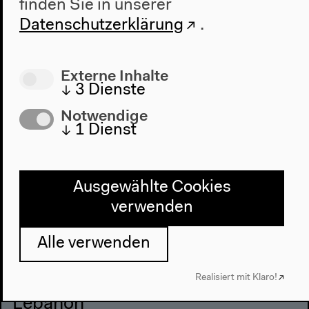
finden Sie in unserer
Datenschutzerklärung
.
Externe Inhalte
↓
3
Dienste
Notwendige
↓
1
Dienst
Ausgewählte Cookies
verwenden
Ahmad Beydoun: Discursive
Alle verwenden
Management of a Paralyzed
Realisiert mit Klaro!
System: Communitarianism in
Lebanon