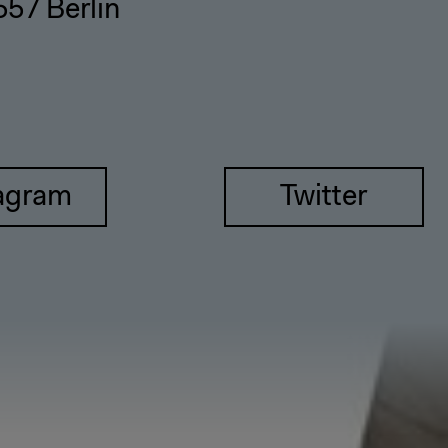
557 Berlin
agram
Twitter