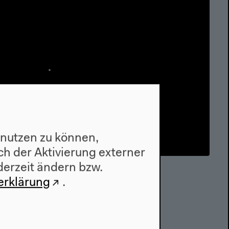
 nutzen zu können,
h der Aktivierung externer
derzeit ändern bzw.
iling) to be Disturbed by
erklärung
.
sion