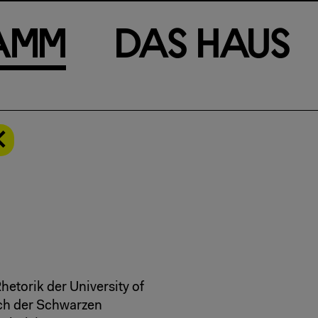
a
m
m
D
a
s
H
a
u
s
Rhetorik der University of
eich der Schwarzen