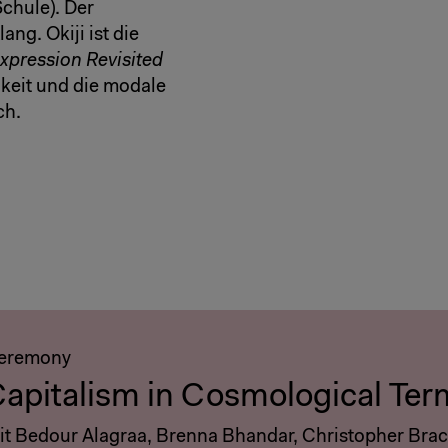
Schule). Der
ang. Okiji ist die
Expression Revisited
hkeit und die modale
ch.
eremony
apitalism in Cosmological Ter
it Bedour Alagraa, Brenna Bhandar, Christopher Bra