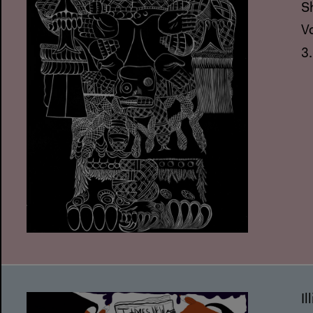
S
V
3
Il