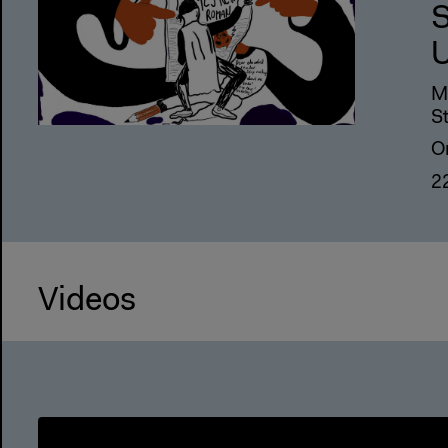
S
U
Mi
S
O
2
Videos