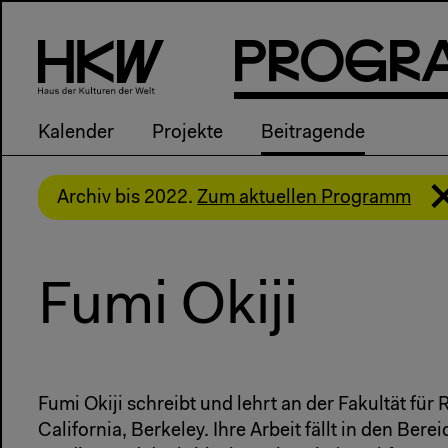
P
R
o
g
R
Kalender
Projekte
Beitragende
Archiv bis 2022.
Zum aktuellen Programm
Fumi Okiji
Fumi Okiji schreibt und lehrt an der Fakultät für 
California, Berkeley. Ihre Arbeit fällt in den Ber