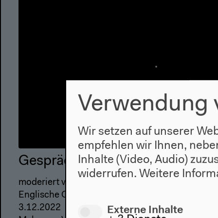
Verwendung 
Wir setzen auf unserer Web
empfehlen wir Ihnen, nebe
Inhalte (Video, Audio) zuz
Gespräch mit Fumi Okiji und Elif
widerrufen.
Weitere Inform
moderiert von Anselm Franke
Englische Originalversion
Externe Inhalte
3.12.2022