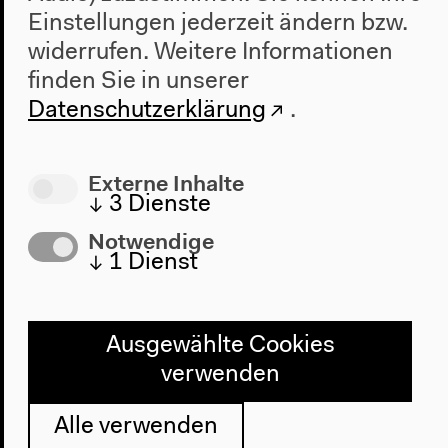
Einstellungen jederzeit ändern bzw.
Englische Originalversion
widerrufen.
Weitere Informationen
Keynote, 05.11.2015
finden Sie in unserer
Mehr zum Video
Datenschutzerklärung
.
Externe Inhalte
↓
3
Dienste
Notwendige
↓
1
Dienst
Audio
Ausgewählte Cookies
verwenden
Alle verwenden