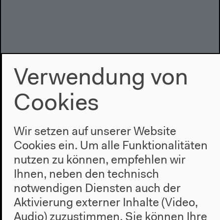
Verwendung von
Cookies
Wir setzen auf unserer Website
Cookies ein. Um alle Funktionalitäten
nutzen zu können, empfehlen wir
Ihnen, neben den technisch
Arjun Appadurai: Indian Popular
notwendigen Diensten auch der
Cinema in the Making of a
Aktivierung externer Inhalte (Video,
Decolonized Modernity (Englisch)
Audio) zuzustimmen. Sie können Ihre