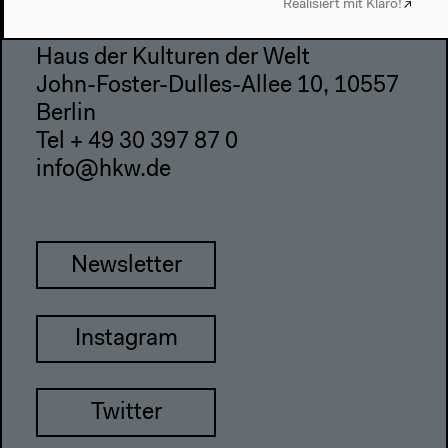
Realisiert mit Klaro!
Haus der Kulturen der Welt
John-Foster-Dulles-Allee 10, 10557
Berlin
Tel + 49 30 397 87 0
info@hkw.de
Newsletter
Instagram
Twitter