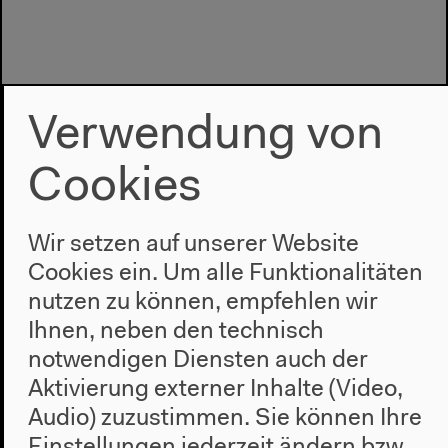
Verwendung von
Cookies
Wir setzen auf unserer Website
Cookies ein. Um alle Funktionalitäten
Programm
nutzen zu können, empfehlen wir
Ihnen, neben den technisch
2022
notwendigen Diensten auch der
Das Neue Alphabet
Aktivierung externer Inhalte (Video,
Das Anthropozän am HKW
Audio) zuzustimmen. Sie können Ihre
Haus
Einstellungen jederzeit ändern bzw.