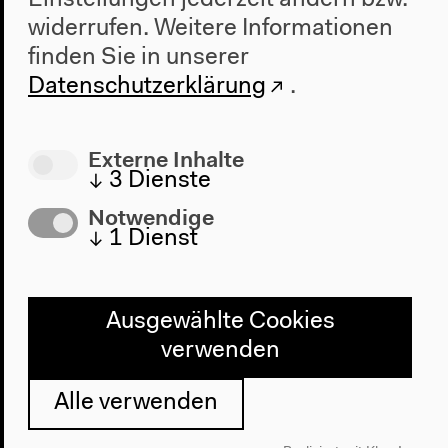
widerrufen.
Weitere Informationen
Über uns
finden Sie in unserer
Architektur
Datenschutzerklärung
.
Geschichte
Besuch
Externe Inhalte
Anfahrt
↓
3
Dienste
Barrierefreiheit
Notwendige
Webshop
↓
1
Dienst
Kontakt
Presse
Ausgewählte Cookies
Team
verwenden
Datenschutzeinstellungen
Datenschutzerklärung
Alle verwenden
Impressum