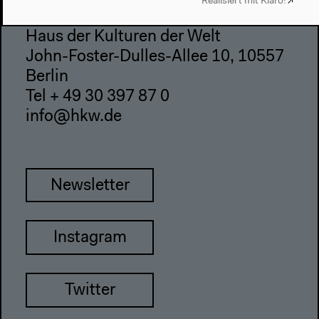
Realisiert mit Klaro!
Haus der Kulturen der Welt
John-Foster-Dulles-Allee 10, 10557
Berlin
Tel + 49 30 397 87 0
info@hkw.de
Newsletter
Instagram
Twitter