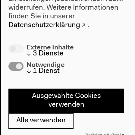
widerrufen.
Weitere Informationen
Über uns
finden Sie in unserer
Architektur
Geschichte
Datenschutzerklärung
.
Besuch
Externe Inhalte
Anfahrt
↓
3
Dienste
Barrierefreiheit
Notwendige
Webshop
↓
1
Dienst
Kontakt
Presse
Ausgewählte Cookies
Team
verwenden
Datenschutzeinstellungen
Datenschutzerklärung
Alle verwenden
Impressum