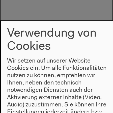
Verwendung von
Cookies
Wir setzen auf unserer Website
Cookies ein. Um alle Funktionalitäten
Programm
nutzen zu können, empfehlen wir
Ihnen, neben den technisch
2022
notwendigen Diensten auch der
Das Neue Alphabet
Aktivierung externer Inhalte (Video,
Das Anthropozän am HKW
Audio) zuzustimmen. Sie können Ihre
Haus
Einstellungen jederzeit ändern bzw.