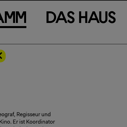
a
m
m
D
a
s
H
a
u
s
eograf, Regisseur und
Kino. Er ist Koordinator