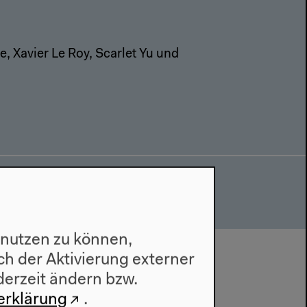
 Xavier Le Roy, Scarlet Yu und
 nutzen zu können,
h der Aktivierung externer
derzeit ändern bzw.
erklärung
.