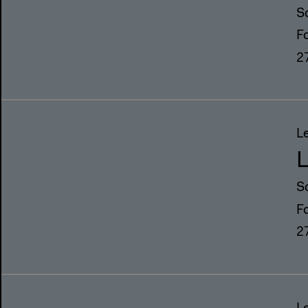
S
F
2
L
S
F
2