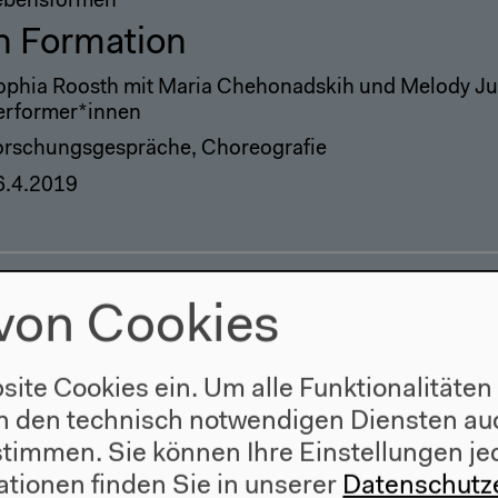
ebensformen
n Formation
ophia Roosth mit Maria Chehonadskih und Melody Jue,
erformer*innen
orschungsgespräche, Choreografie
6.4.2019
von Cookies
site Cookies ein. Um alle Funktionalitäten
n den technisch notwendigen Diensten auc
ustimmen. Sie können Ihre Einstellungen je
ationen finden Sie in unserer
Datenschutz