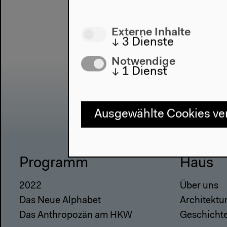
Externe Inhalte
↓
3
Dienste
Notwendige
↓
1
Dienst
Ausgewählte Cookies v
Programm
Haus
2022
Über uns
Das Neue Alphabet
Architektu
Das Anthropozän am HKW
Geschicht