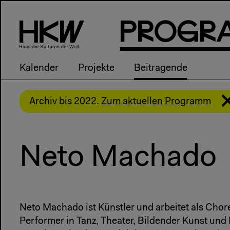
P
R
o
g
R
Kalender
Projekte
Beitragende
Archiv bis 2022.
Zum aktuellen Programm
Neto Machado
Neto Machado ist Künstler und arbeitet als Chor
Performer in Tanz, Theater, Bildender Kunst und 