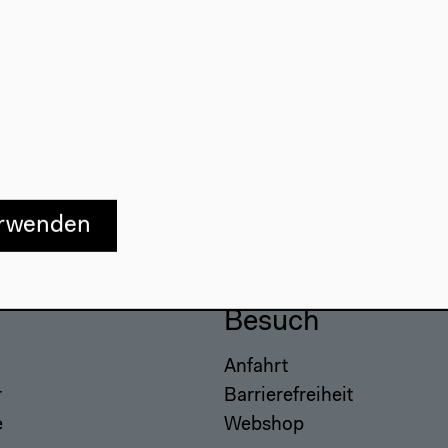
erwenden
Besuch
Anfahrt
r
Barrierefreiheit
e
Webshop