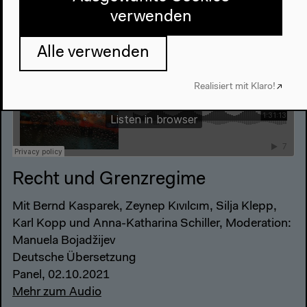
verwenden
Alle verwenden
Realisiert mit Klaro!
Recht und Grenzregime
Mit Bernd Kasparek, Zeynep Kıvılcım, Silja Klepp,
Karl Kopp und Anna-Katharina Schiller, Moderation:
Manuela Bojadžijev
Deutsche Übersetzung
Panel, 02.10.2021
Mehr zum Audio