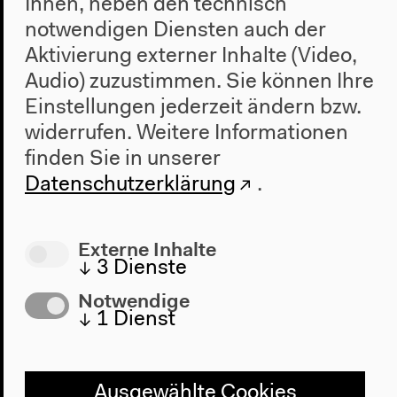
Ihnen, neben den technisch
notwendigen Diensten auch der
Aktivierung externer Inhalte (Video,
Audio) zuzustimmen. Sie können Ihre
Einstellungen jederzeit ändern bzw.
widerrufen.
Weitere Informationen
finden Sie in unserer
Recht und Grenzregime (Englisch)
Datenschutzerklärung
.
Mit Bernd Kasparek, Zeynep Kıvılcım, Silja Klepp,
Karl Kopp und Anna-Katharina Schiller, Moderation:
Externe Inhalte
Manuela Bojadžijev
↓
3
Dienste
Englische Übersetzung
Panel, 02.10.2021
Notwendige
Mehr zum Audio
↓
1
Dienst
Ausgewählte Cookies