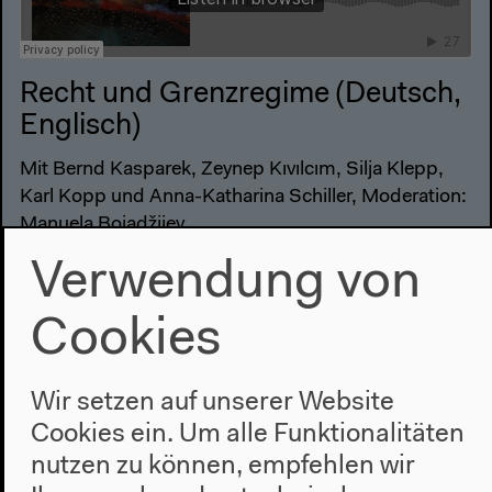
Recht und Grenzregime (Deutsch,
Englisch)
Mit Bernd Kasparek, Zeynep Kıvılcım, Silja Klepp,
Karl Kopp und Anna-Katharina Schiller, Moderation:
Manuela Bojadžijev
Originalversion
Verwendung von
Panel, 02.10.2021
Mehr zum Audio
Cookies
Wir setzen auf unserer Website
Cookies ein. Um alle Funktionalitäten
nutzen zu können, empfehlen wir