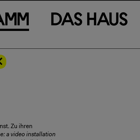
a
m
m
D
a
s
H
a
u
s
st. Zu ihren
e: a video installation