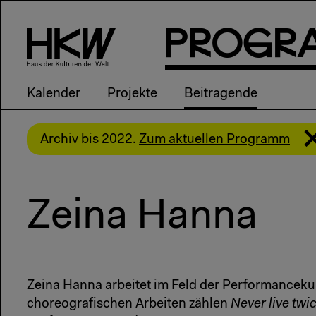
P
R
o
g
R
Kalender
Projekte
Beitragende
Archiv bis 2022.
Zum aktuellen Programm
Zeina Hanna
Zeina Hanna arbeitet im Feld der Performancekun
choreografischen Arbeiten zählen
Never live twic