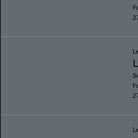
F
2
L
S
F
2
L