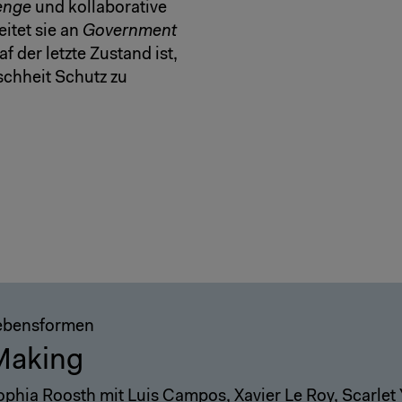
enge
und kollaborative
itet sie an
Government
f der letzte Zustand ist,
schheit Schutz zu
ebensformen
Making
ophia Roosth mit Luis Campos, Xavier Le Roy, Scarle