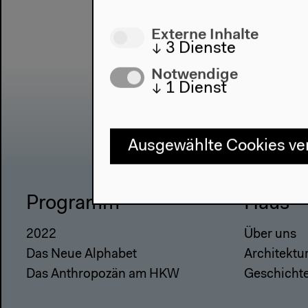
Externe Inhalte
↓
3
Dienste
Notwendige
↓
1
Dienst
Ausgewählte Cookies v
Programm
Haus
2022
Über uns
Das Neue Alphabet
Architektu
Das Anthropozän am HKW
Geschicht