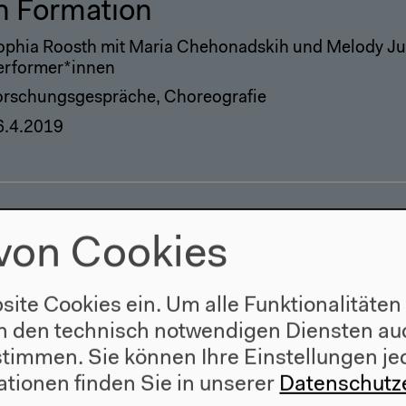
n Formation
ophia Roosth mit Maria Chehonadskih und Melody Jue,
erformer*innen
orschungsgespräche, Choreografie
6.4.2019
von Cookies
site Cookies ein. Um alle Funktionalitäten
n den technisch notwendigen Diensten auc
ustimmen. Sie können Ihre Einstellungen je
ationen finden Sie in unserer
Datenschutz