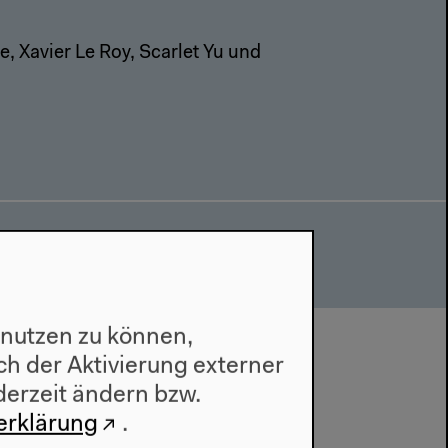
 Xavier Le Roy, Scarlet Yu und
 nutzen zu können,
h der Aktivierung externer
derzeit ändern bzw.
erklärung
.