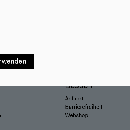
erwenden
Besuch
Anfahrt
r
Barrierefreiheit
e
Webshop