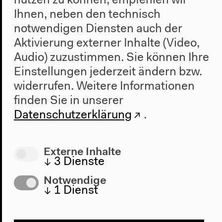
nutzen zu können, empfehlen wir
Ihnen, neben den technisch
notwendigen Diensten auch der
Aktivierung externer Inhalte (Video,
Audio) zuzustimmen. Sie können Ihre
Einstellungen jederzeit ändern bzw.
Programm
widerrufen.
Weitere Informationen
2022
finden Sie in unserer
Das Neue Alphabet
Datenschutzerklärung
.
Das Anthropozän am HKW
Haus
Externe Inhalte
Über uns
↓
3
Dienste
Architektur
Notwendige
Geschichte
↓
1
Dienst
Besuch