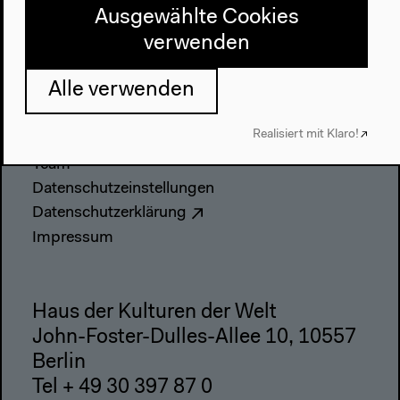
Anfahrt
Ausgewählte Cookies
Barrierefreiheit
verwenden
Webshop
Alle verwenden
Kontakt
Realisiert mit Klaro!
Presse
Team
Datenschutzeinstellungen
Datenschutzerklärung
Impressum
Haus der Kulturen der Welt
John-Foster-Dulles-Allee 10, 10557
Berlin
Tel + 49 30 397 87 0